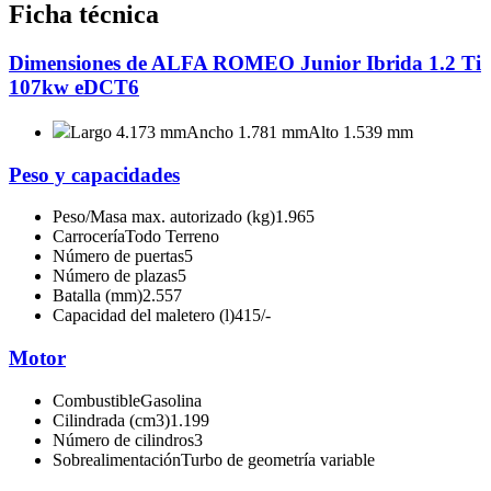
Ficha técnica
Dimensiones de ALFA ROMEO Junior Ibrida 1.2 Ti
107kw eDCT6
Largo 4.173 mm
Ancho 1.781 mm
Alto 1.539 mm
Peso y capacidades
Peso/Masa max. autorizado (kg)
1.965
Carrocería
Todo Terreno
Número de puertas
5
Número de plazas
5
Batalla (mm)
2.557
Capacidad del maletero (l)
415/-
Motor
Combustible
Gasolina
Cilindrada (cm3)
1.199
Número de cilindros
3
Sobrealimentación
Turbo de geometría variable