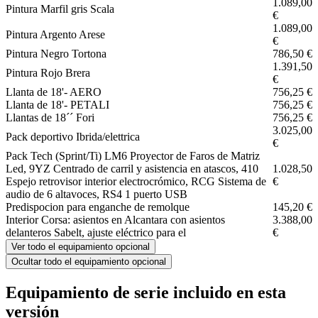
1.089,00
Pintura Marfil gris Scala
€
1.089,00
Pintura Argento Arese
€
Pintura Negro Tortona
786,50 €
1.391,50
Pintura Rojo Brera
€
Llanta de 18'- AERO
756,25 €
Llanta de 18'- PETALI
756,25 €
Llantas de 18´´ Fori
756,25 €
3.025,00
Pack deportivo Ibrida/elettrica
€
Pack Tech (Sprint/Ti) LM6 Proyector de Faros de Matriz
Led, 9YZ Centrado de carril y asistencia en atascos, 410
1.028,50
Espejo retrovisor interior electrocrómico, RCG Sistema de
€
audio de 6 altavoces, RS4 1 puerto USB
Predispocion para enganche de remolque
145,20 €
Interior Corsa: asientos en Alcantara con asientos
3.388,00
delanteros Sabelt, ajuste eléctrico para el
€
Ver todo el equipamiento opcional
Ocultar todo el equipamiento opcional
Equipamiento de serie incluido en esta
versión