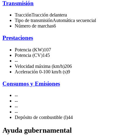
Transmisión
Tracción
Tracción delantera
Tipo de transmisión
Automática secuencial
Número de marchas
6
Prestaciones
Potencia (KW)
107
Potencia (CV)
145
-
-
Velocidad máxima (km/h)
206
Aceleración 0-100 km/h (s)
9
Consumos y Emisiones
-
-
-
-
-
-
-
-
Depósito de combustible (l)
44
Ayuda gubernamental