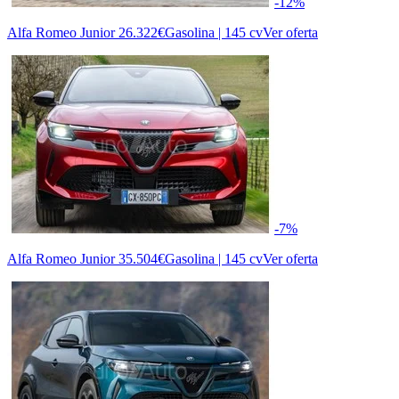
-12%
Alfa Romeo Junior
26.322€
Gasolina | 145 cv
Ver oferta
-7%
Alfa Romeo Junior
35.504€
Gasolina | 145 cv
Ver oferta