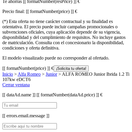
Te ahorras
[[ formatNumber(resPrice) ]] €
Precio final:
[[ formatNumber(price) ]] €
(*) Esta oferta no tiene carácter contractual y su finalidad es
orientativa. El precio puede incluir campañas promocionales o
subvenciones oficiales, cuya aplicación depende de su vigencia,
disponibilidad y del cumplimiento de requisitos. No incluye gastos
de matriculación. Consulta con el concesionario la disponibilidad,
condiciones y oferta definitiva.
El modelo visualizado puede no corresponder al ofertado.
[[ formatNumber(price) ]] €
¡Solicita tu oferta!
Inicio
>
Alfa Romeo
>
Junior
> ALFA ROMEO Junior Ibrida 1.2 Ti
107kw eDCT6
Cerrar ventana
[[ dataAd.name ]]
[[ formatNumber(dataAd.price) ]] €
[[ errors.email.message ]]