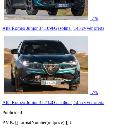
-7%
Alfa Romeo Junior
34.109€
Gasolina | 145 cv
Ver oferta
-7%
Alfa Romeo Junior
32.714€
Gasolina | 145 cv
Ver oferta
Publicidad
P.V.P.:
[[ formatNumber(initprice) ]] €