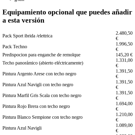
Equipamiento opcional que puedes añadir
a esta versión
2.480,50
Pack Sport ibrida /elettrica
€
1.996,50
Pack Techno
€
Predispocion para enganche de remolque
145,20 €
1.331,00
Techo panorámico (abierto eléctricamente)
€
1.391,50
Pintura Argento Arese con techo negro
€
1.391,50
Pintura Azul Navigli con techo negro
€
1.391,50
Pintura Marfil Gris Scala con techo negro
€
1.694,00
Pintura Rojo Brera con techo negro
€
1.210,00
Pintura Blanco Sempione con techo negro
€
1.089,00
Pintura Azul Navigli
€