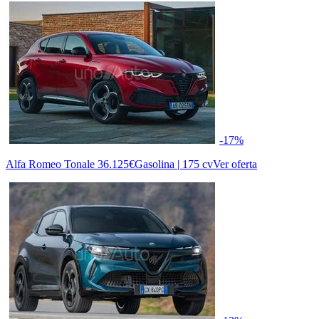
-17%
Alfa Romeo Tonale
36.125€
Gasolina | 175 cv
Ver oferta