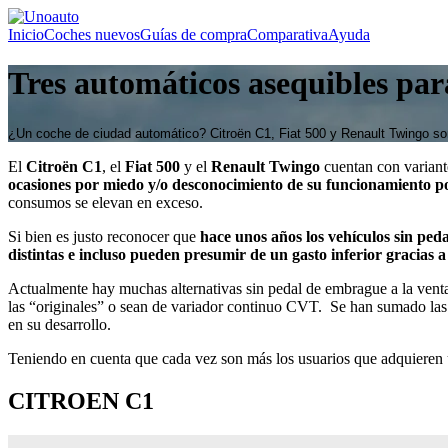
Inicio
Coches nuevos
Guías de compra
Comparativa
Ayuda
Tres automáticos asequibles par
¿Un coche de ciudad automático? Citroën C1, Fiat 500 y Renault Twingo son
El
Citroën C1
, el
Fiat 500
y el
Renault Twingo
cuentan con variant
ocasiones por miedo y/o desconocimiento de su funcionamiento por
consumos se elevan en exceso.
Si bien es justo reconocer que
hace unos años los vehículos sin pe
distintas e incluso pueden presumir de un gasto inferior gracias
Actualmente hay muchas alternativas sin pedal de embrague a la vent
las “originales” o sean de variador continuo CVT. Se han sumado las
en su desarrollo.
Teniendo en cuenta que cada vez son más los usuarios que adquieren 
CITROEN C1