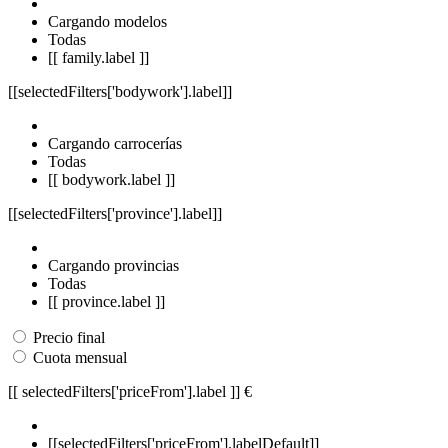
Cargando modelos
Todas
[[ family.label ]]
[[selectedFilters['bodywork'].label]]
Cargando carrocerías
Todas
[[ bodywork.label ]]
[[selectedFilters['province'].label]]
Cargando provincias
Todas
[[ province.label ]]
Precio final
Cuota mensual
[[ selectedFilters['priceFrom'].label ]]
€
[[selectedFilters['priceFrom'].labelDefault]]