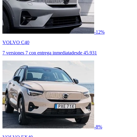
-12%
VOLVO C40
7 versiones
7 con entrega inmediata
desde
45.931
-8%