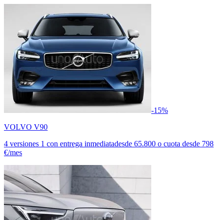
-15%
VOLVO V90
4 versiones
1 con entrega inmediata
desde
65.800
o cuota desde
798
€/mes