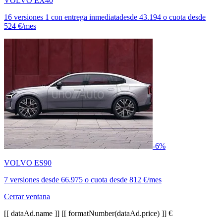
VOLVO EX40
16 versiones
1 con entrega inmediata
desde
43.194
o cuota desde
524 €/mes
-6%
VOLVO ES90
7 versiones
desde
66.975
o cuota desde
812 €/mes
Cerrar ventana
[[ dataAd.name ]]
[[ formatNumber(dataAd.price) ]] €