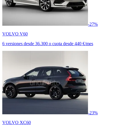
-27%
VOLVO V60
6 versiones
desde
36.300
o cuota desde
440 €/mes
-23%
VOLVO XC60