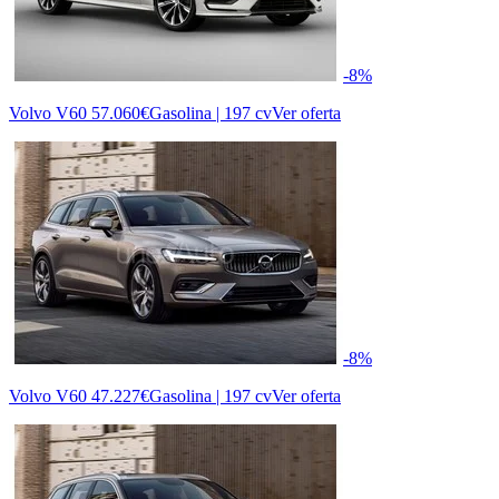
-8%
Volvo V60
57.060€
Gasolina | 197 cv
Ver oferta
-8%
Volvo V60
47.227€
Gasolina | 197 cv
Ver oferta