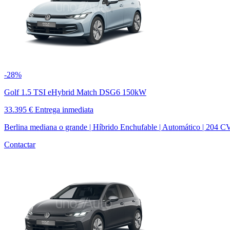
-28%
Golf 1.5 TSI eHybrid Match DSG6 150kW
33.395 €
Entrega inmediata
Berlina mediana o grande | Híbrido Enchufable | Automático | 204 C
Contactar