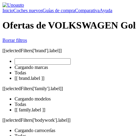
Inicio
Coches nuevos
Guías de compra
Comparativa
Ayuda
Ofertas de VOLKSWAGEN Gol
Borrar filtros
[[selectedFilters['brand'].label]]
Cargando marcas
Todas
[[ brand.label ]]
[[selectedFilters['family'].label]]
Cargando modelos
Todas
[[ family.label ]]
[[selectedFilters['bodywork'].label]]
Cargando carrocerías
Todas