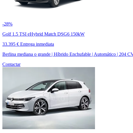
-28%
Golf 1.5 TSI eHybrid Match DSG6 150kW
33.395 €
Entrega inmediata
Berlina mediana o grande | Híbrido Enchufable | Automático | 204 C
Contactar