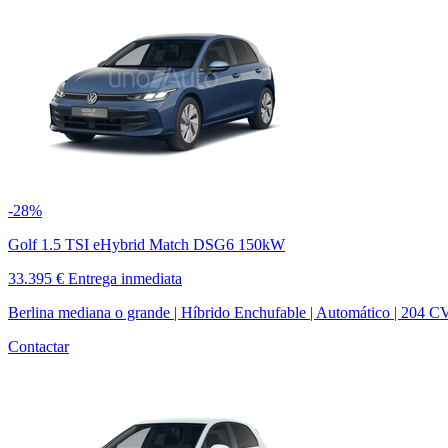
-28%
Golf 1.5 TSI eHybrid Match DSG6 150kW
33.395 €
Entrega inmediata
Berlina mediana o grande | Híbrido Enchufable | Automático | 204 C
Contactar