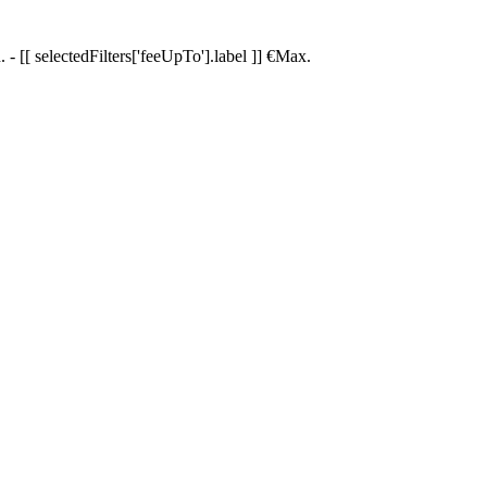
.
-
[[ selectedFilters['feeUpTo'].label ]]
€
Max.