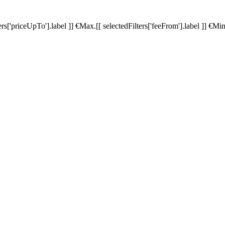
ters['priceUpTo'].label ]]
€
Max.
[[ selectedFilters['feeFrom'].label ]]
€
Min