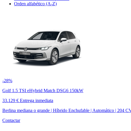
Orden alfabético (A-Z)
-28%
Golf 1.5 TSI eHybrid Match DSG6 150kW
33.129 €
Entrega inmediata
Berlina mediana o grande | Híbrido Enchufable | Automático | 204 C
Contactar