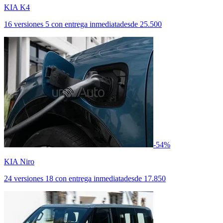
KIA K4
16 versiones
5 con entrega inmediata
desde
25.500
-54%
KIA Niro
24 versiones
18 con entrega inmediata
desde
17.850