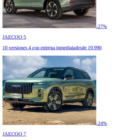
-27%
JAECOO 5
10 versiones
4 con entrega inmediata
desde
19.990
-24%
JAECOO 7