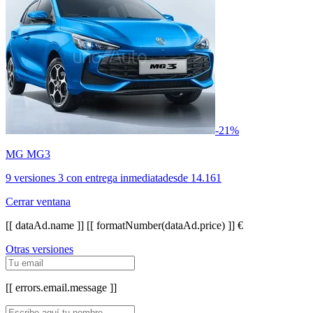
-21%
MG MG3
9 versiones
3 con entrega inmediata
desde
14.161
Cerrar ventana
[[ dataAd.name ]]
[[ formatNumber(dataAd.price) ]] €
Otras versiones
[[ errors.email.message ]]