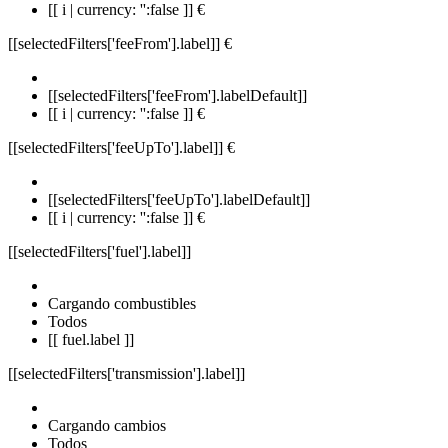
[[ i | currency: '':false ]] €
[[selectedFilters['feeFrom'].label]]
€
[[selectedFilters['feeFrom'].labelDefault]]
[[ i | currency: '':false ]] €
[[selectedFilters['feeUpTo'].label]]
€
[[selectedFilters['feeUpTo'].labelDefault]]
[[ i | currency: '':false ]] €
[[selectedFilters['fuel'].label]]
Cargando combustibles
Todos
[[ fuel.label ]]
[[selectedFilters['transmission'].label]]
Cargando cambios
Todos