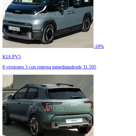
-18%
KIA PV5
8 versiones
3 con entrega inmediata
desde
31.595