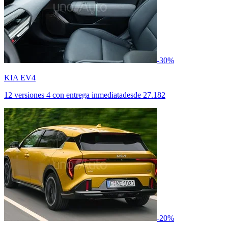
-30%
KIA EV4
12 versiones
4 con entrega inmediata
desde
27.182
-20%