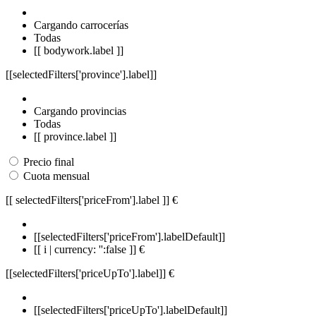
Cargando carrocerías
Todas
[[ bodywork.label ]]
[[selectedFilters['province'].label]]
Cargando provincias
Todas
[[ province.label ]]
Precio final
Cuota mensual
[[ selectedFilters['priceFrom'].label ]]
€
[[selectedFilters['priceFrom'].labelDefault]]
[[ i | currency: '':false ]] €
[[selectedFilters['priceUpTo'].label]]
€
[[selectedFilters['priceUpTo'].labelDefault]]