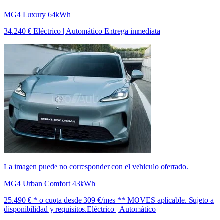
MG4 Luxury 64kWh
34.240 €
Eléctrico | Automático
Entrega inmediata
La imagen puede no corresponder con el vehículo ofertado.
MG4 Urban Comfort 43kWh
25.490 € *
o cuota desde
309 €/mes *
* MOVES aplicable. Sujeto a
disponibilidad y requisitos.
Eléctrico | Automático