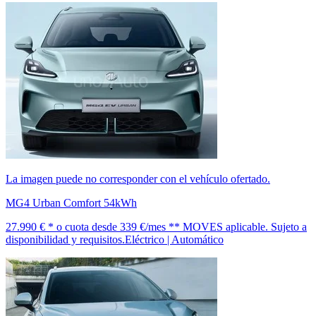
La imagen puede no corresponder con el vehículo ofertado.
MG4 Urban Comfort 54kWh
27.990 € *
o cuota desde
339 €/mes *
* MOVES aplicable. Sujeto a
disponibilidad y requisitos.
Eléctrico | Automático