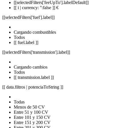
[[selectedFilters['feeUpTo'].labelDefault]]
[[ i | currency: '':false ]] €
[[selectedFilters['fuel'].label]]
Cargando combustibles
Todos
[[ fuel.label ]]
[[selectedFilters['transmission'].label]]
Cargando cambios
Todos
[[ transmission.label ]]
[[ data.filtros | potenciaToString ]]
Todas
Menos de 50 CV
Entre 51 y 100 CV
Entre 101 y 150 CV
Entre 151 y 200 CV
Entre 201 y 300 CV