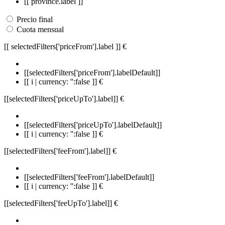
[[ province.label ]]
Precio final
Cuota mensual
[[ selectedFilters['priceFrom'].label ]]
€
[[selectedFilters['priceFrom'].labelDefault]]
[[ i | currency: '':false ]] €
[[selectedFilters['priceUpTo'].label]]
€
[[selectedFilters['priceUpTo'].labelDefault]]
[[ i | currency: '':false ]] €
[[selectedFilters['feeFrom'].label]]
€
[[selectedFilters['feeFrom'].labelDefault]]
[[ i | currency: '':false ]] €
[[selectedFilters['feeUpTo'].label]]
€