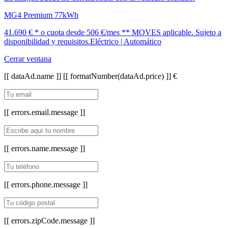
MG4 Premium 77kWh
41.690 € *
o cuota desde
506 €/mes *
* MOVES aplicable. Sujeto a
disponibilidad y requisitos.
Eléctrico | Automático
Cerrar ventana
[[ dataAd.name ]]
[[ formatNumber(dataAd.price) ]] €
[[ errors.email.message ]]
[[ errors.name.message ]]
[[ errors.phone.message ]]
[[ errors.zipCode.message ]]