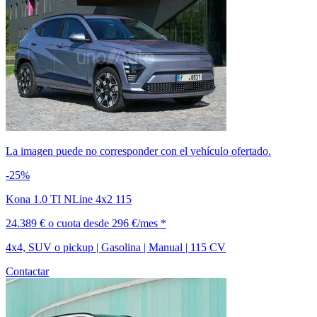
La imagen puede no corresponder con el vehículo ofertado.
-25%
Kona 1.0 TI NLine 4x2 115
24.389 €
o cuota desde
296 €/mes *
4x4, SUV o pickup | Gasolina | Manual | 115 CV
Contactar