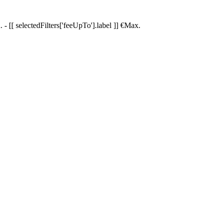
.
-
[[ selectedFilters['feeUpTo'].label ]]
€
Max.