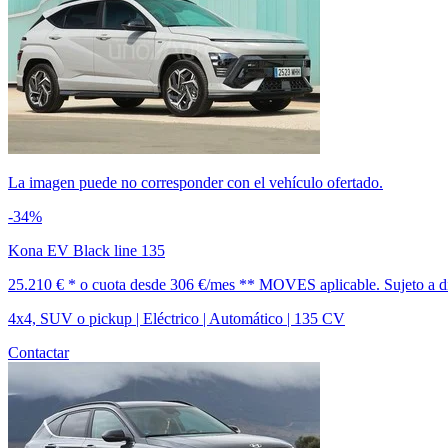
La imagen puede no corresponder con el vehículo ofertado.
-34%
Kona EV Black line 135
25.210 € *
o cuota desde
306 €/mes *
* MOVES aplicable. Sujeto a dis
4x4, SUV o pickup | Eléctrico | Automático | 135 CV
Contactar