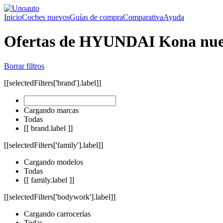
Inicio
Coches nuevos
Guías de compra
Comparativa
Ayuda
Ofertas de HYUNDAI Kona nu
Borrar filtros
[[selectedFilters['brand'].label]]
Cargando marcas
Todas
[[ brand.label ]]
[[selectedFilters['family'].label]]
Cargando modelos
Todas
[[ family.label ]]
[[selectedFilters['bodywork'].label]]
Cargando carrocerías
Todas