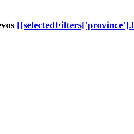
evos
[[selectedFilters['province'].