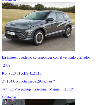
La imagen puede no corresponder con el vehículo ofertado.
-24%
Kona 1.0 TI XLS 4x2 115
24.154 €
o cuota desde
293 €/mes *
4x4, SUV o pickup | Gasolina | Manual | 115 CV
Contactar