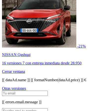
-21%
NISSAN Qashqai
16 versiones
7 con entrega inmediata
desde
28.950
Cerrar ventana
[[ dataAd.name ]]
[[ formatNumber(dataAd.price) ]] €
Otras versiones
[[ errors.email.message ]]