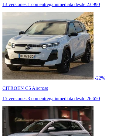
13 versiones
1 con entrega inmediata
desde
23.990
-22%
CITROEN C5 Aircross
15 versiones
3 con entrega inmediata
desde
26.650