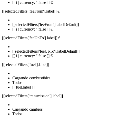
[[ i | currency: '':false ]] €
[[selectedFilters['feeFrom'].label]]
€
[[selectedFilters['feeFrom'].labelDefault]]
[[ i | currency: '':false ]] €
[[selectedFilters['feeUpTo'].label]]
€
[[selectedFilters['feeUpTo'].labelDefault]]
[[ i | currency: '':false ]] €
[[selectedFilters['fuel'].label]]
Cargando combustibles
Todos
[[ fuel.label ]]
[[selectedFilters['transmission'].label]]
Cargando cambios
Todos