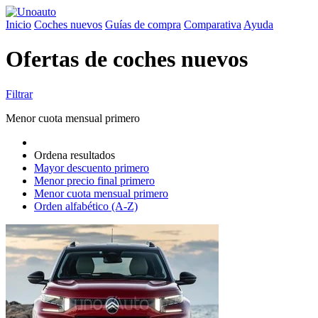
Inicio
Coches nuevos
Guías de compra
Comparativa
Ayuda
Ofertas de coches nuevos
Filtrar
Menor cuota mensual primero
Ordena resultados
Mayor descuento primero
Menor precio final primero
Menor cuota mensual primero
Orden alfabético (A-Z)