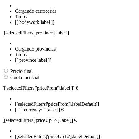
Cargando carrocerías
Todas
[[ bodywork.label ]]
[[selectedFilters['province'].label]]
Cargando provincias
Todas
[[ province.label ]]
Precio final
Cuota mensual
[[ selectedFilters['priceFrom'].label ]]
€
[[selectedFilters['priceFrom'].labelDefault]]
[[ i | currency: '':false ]] €
[[selectedFilters['priceUpTo'].label]]
€
[[selectedFilters['priceUpTo'].labelDefault]]