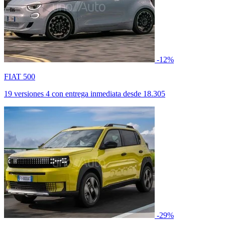
-12%
FIAT 500
19 versiones
4 con entrega inmediata
desde
18.305
-29%