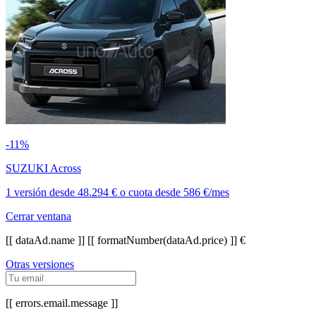
-11%
SUZUKI Across
1 versión
desde
48.294 €
o cuota desde
586 €/mes
Cerrar ventana
[[ dataAd.name ]]
[[ formatNumber(dataAd.price) ]] €
Otras versiones
[[ errors.email.message ]]