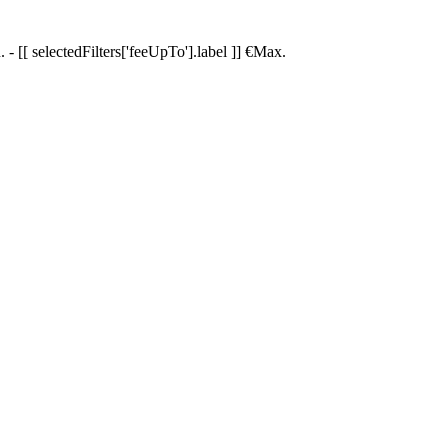
.
-
[[ selectedFilters['feeUpTo'].label ]]
€
Max.