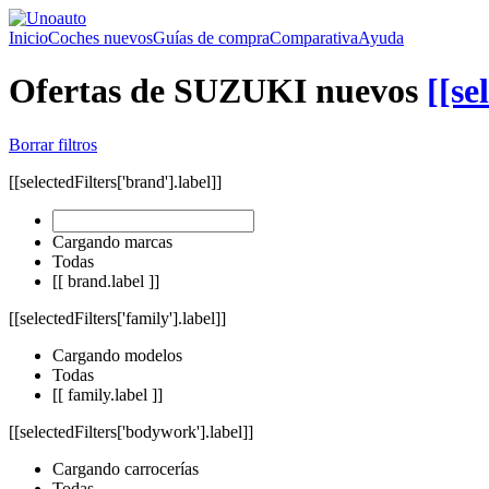
Inicio
Coches nuevos
Guías de compra
Comparativa
Ayuda
Ofertas de SUZUKI nuevos
[[se
Borrar filtros
[[selectedFilters['brand'].label]]
Cargando marcas
Todas
[[ brand.label ]]
[[selectedFilters['family'].label]]
Cargando modelos
Todas
[[ family.label ]]
[[selectedFilters['bodywork'].label]]
Cargando carrocerías
Todas