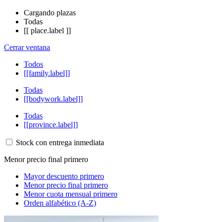
Cargando plazas
Todas
[[ place.label ]]
Cerrar ventana
Todos
[[family.label]]
Todas
[[bodywork.label]]
Todas
[[province.label]]
Stock con entrega inmediata
Menor precio final primero
Mayor descuento primero
Menor precio final primero
Menor cuota mensual primero
Orden alfabético (A-Z)