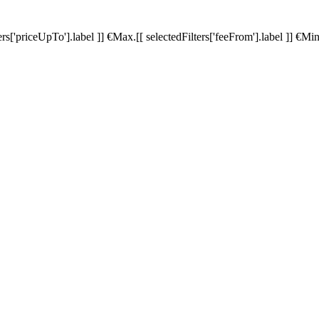
ters['priceUpTo'].label ]]
€
Max.
[[ selectedFilters['feeFrom'].label ]]
€
Min