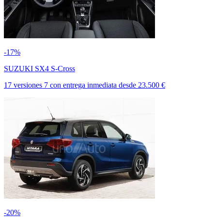
-17%
SUZUKI SX4 S-Cross
17 versiones
7
con entrega inmediata
desde
23.500 €
-20%