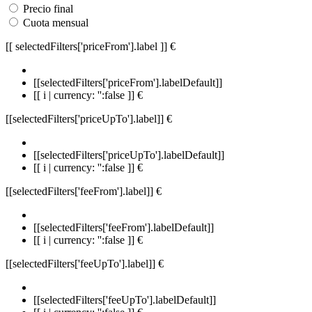
Precio final
Cuota mensual
[[ selectedFilters['priceFrom'].label ]]
€
[[selectedFilters['priceFrom'].labelDefault]]
[[ i | currency: '':false ]] €
[[selectedFilters['priceUpTo'].label]]
€
[[selectedFilters['priceUpTo'].labelDefault]]
[[ i | currency: '':false ]] €
[[selectedFilters['feeFrom'].label]]
€
[[selectedFilters['feeFrom'].labelDefault]]
[[ i | currency: '':false ]] €
[[selectedFilters['feeUpTo'].label]]
€
[[selectedFilters['feeUpTo'].labelDefault]]