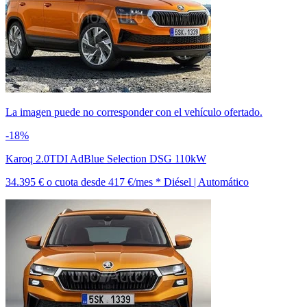
La imagen puede no corresponder con el vehículo ofertado.
-18%
Karoq 2.0TDI AdBlue Selection DSG 110kW
34.395 €
o cuota desde
417 €/mes *
Diésel | Automático