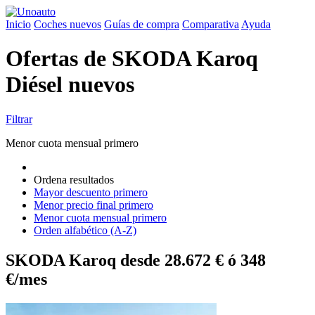
Inicio
Coches nuevos
Guías de compra
Comparativa
Ayuda
Ofertas de SKODA Karoq
Diésel nuevos
Filtrar
Menor cuota mensual primero
Ordena resultados
Mayor descuento primero
Menor precio final primero
Menor cuota mensual primero
Orden alfabético (A-Z)
SKODA Karoq desde 28.672 € ó 348
€/mes