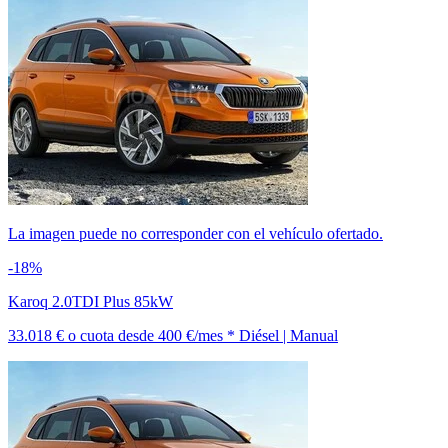
La imagen puede no corresponder con el vehículo ofertado.
-18%
Karoq 2.0TDI Plus 85kW
33.018 €
o cuota desde
400 €/mes *
Diésel | Manual