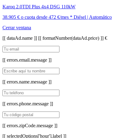
Karoq 2.0TDI Plus 4x4 DSG 110kW
38.905 €
o cuota desde
472 €/mes *
Diésel | Automático
Cerrar ventana
[[ dataAd.name ]]
[[ formatNumber(dataAd.price) ]] €
[[ errors.email.message ]]
[[ errors.name.message ]]
[[ errors.phone.message ]]
[[ errors.zipCode.message ]]
[[ selectedOptions['hour'].label ]]