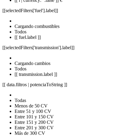
[[ i | currency: '':false ]] €
[[selectedFilters['fuel'].label]]
Cargando combustibles
Todos
[[ fuel.label ]]
[[selectedFilters['transmission'].label]]
Cargando cambios
Todos
[[ transmission.label ]]
[[ data.filtros | potenciaToString ]]
Todas
Menos de 50 CV
Entre 51 y 100 CV
Entre 101 y 150 CV
Entre 151 y 200 CV
Entre 201 y 300 CV
Más de 300 CV