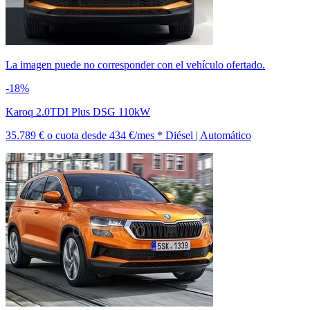
La imagen puede no corresponder con el vehículo ofertado.
-18%
Karoq 2.0TDI Plus DSG 110kW
35.789 €
o cuota desde
434 €/mes *
Diésel | Automático