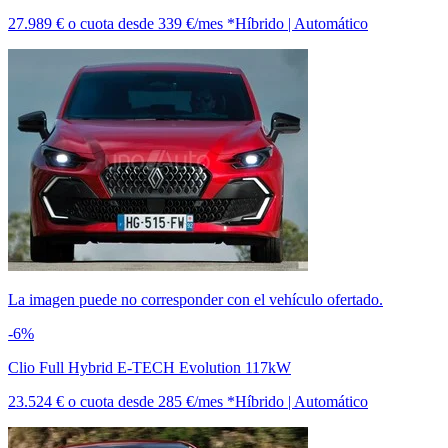
27.989 €
o cuota desde
339 €/mes *
Híbrido | Automático
La imagen puede no corresponder con el vehículo ofertado.
-6%
Clio Full Hybrid E-TECH Evolution 117kW
23.524 €
o cuota desde
285 €/mes *
Híbrido | Automático