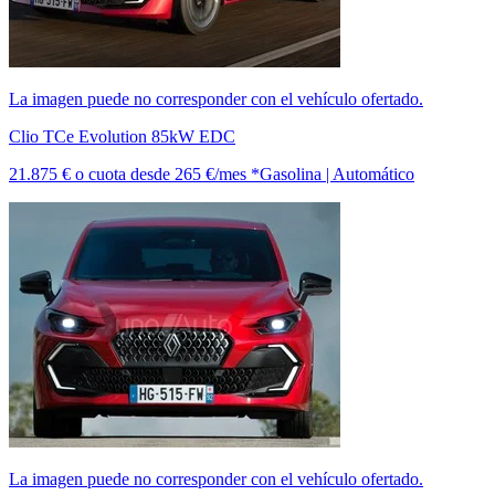
La imagen puede no corresponder con el vehículo ofertado.
Clio TCe Evolution 85kW EDC
21.875 €
o cuota desde
265 €/mes *
Gasolina | Automático
La imagen puede no corresponder con el vehículo ofertado.