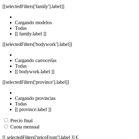
[[selectedFilters['family'].label]]
Cargando modelos
Todas
[[ family.label ]]
[[selectedFilters['bodywork'].label]]
Cargando carrocerías
Todas
[[ bodywork.label ]]
[[selectedFilters['province'].label]]
Cargando provincias
Todas
[[ province.label ]]
Precio final
Cuota mensual
[[ selectedFilters['priceFrom'].label ]]
€