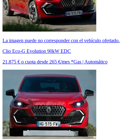
La imagen puede no corresponder con el vehículo ofertado.
Clio Eco-G Evolution 90kW EDC
21.875 €
o cuota desde
265 €/mes *
Gas | Automático