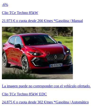
-6%
Clio TCe Techno 85kW
21.973 €
o cuota desde
266 €/mes *
Gasolina | Manual
La imagen puede no corresponder con el vehículo ofertado.
Clio TCe Techno 85kW EDC
24.875 €
o cuota desde
302 €/mes *
Gasolina | Automático