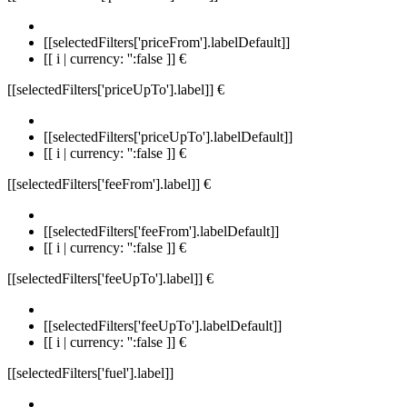
[[selectedFilters['priceFrom'].labelDefault]]
[[ i | currency: '':false ]] €
[[selectedFilters['priceUpTo'].label]]
€
[[selectedFilters['priceUpTo'].labelDefault]]
[[ i | currency: '':false ]] €
[[selectedFilters['feeFrom'].label]]
€
[[selectedFilters['feeFrom'].labelDefault]]
[[ i | currency: '':false ]] €
[[selectedFilters['feeUpTo'].label]]
€
[[selectedFilters['feeUpTo'].labelDefault]]
[[ i | currency: '':false ]] €
[[selectedFilters['fuel'].label]]