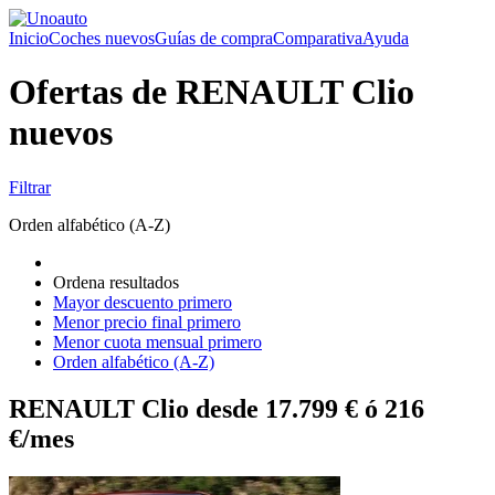
Inicio
Coches nuevos
Guías de compra
Comparativa
Ayuda
Ofertas de RENAULT Clio
nuevos
Filtrar
Orden alfabético (A-Z)
Ordena resultados
Mayor descuento primero
Menor precio final primero
Menor cuota mensual primero
Orden alfabético (A-Z)
RENAULT Clio desde 17.799 € ó 216
€/mes