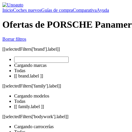
Inicio
Coches nuevos
Guías de compra
Comparativa
Ayuda
Ofertas de PORSCHE Panamer
Borrar filtros
[[selectedFilters['brand'].label]]
Cargando marcas
Todas
[[ brand.label ]]
[[selectedFilters['family'].label]]
Cargando modelos
Todas
[[ family.label ]]
[[selectedFilters['bodywork'].label]]
Cargando carrocerías
Todas