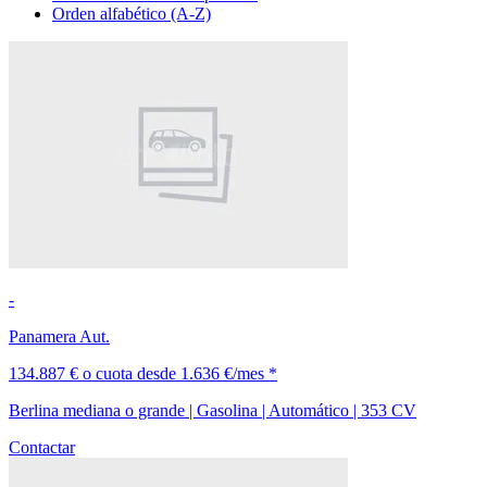
Orden alfabético (A-Z)
-
Panamera Aut.
134.887 €
o cuota desde
1.636 €/mes *
Berlina mediana o grande | Gasolina | Automático | 353 CV
Contactar