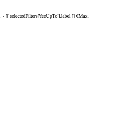
.
-
[[ selectedFilters['feeUpTo'].label ]]
€
Max.