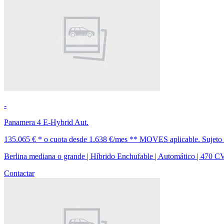
-
Panamera 4 E-Hybrid Aut.
135.065 € *
o cuota desde
1.638 €/mes *
* MOVES aplicable. Sujeto a 
Berlina mediana o grande | Híbrido Enchufable | Automático | 470 C
Contactar