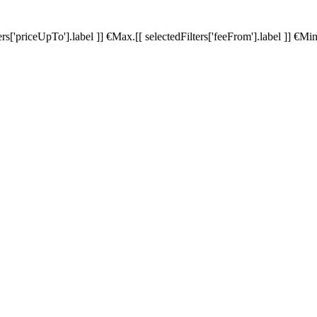
ters['priceUpTo'].label ]]
€
Max.
[[ selectedFilters['feeFrom'].label ]]
€
Min