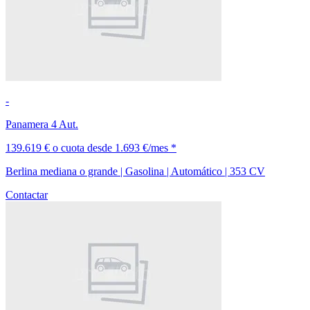
-
Panamera 4 Aut.
139.619 €
o cuota desde
1.693 €/mes *
Berlina mediana o grande | Gasolina | Automático | 353 CV
Contactar