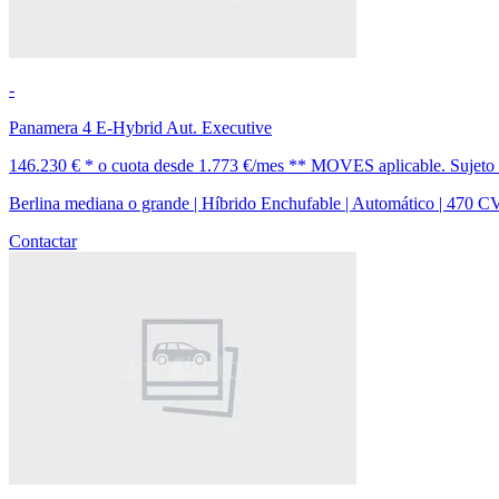
-
Panamera 4 E-Hybrid Aut. Executive
146.230 € *
o cuota desde
1.773 €/mes *
* MOVES aplicable. Sujeto a 
Berlina mediana o grande | Híbrido Enchufable | Automático | 470 C
Contactar