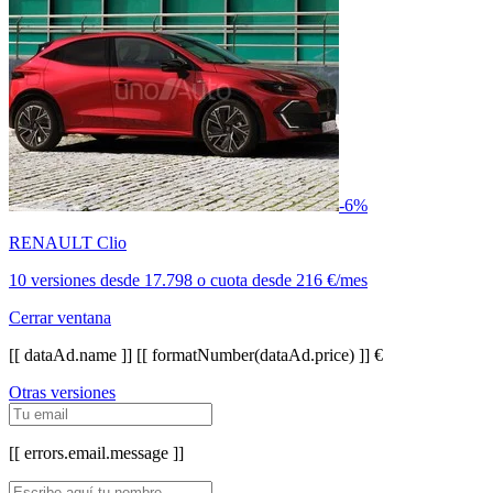
-6%
RENAULT Clio
10 versiones
desde
17.798
o cuota desde
216 €/mes
Cerrar ventana
[[ dataAd.name ]]
[[ formatNumber(dataAd.price) ]] €
Otras versiones
[[ errors.email.message ]]