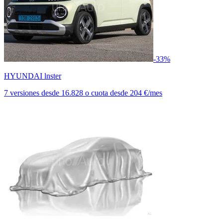
-33%
HYUNDAI lnster
7 versiones
desde
16.828
o cuota desde
204 €/mes