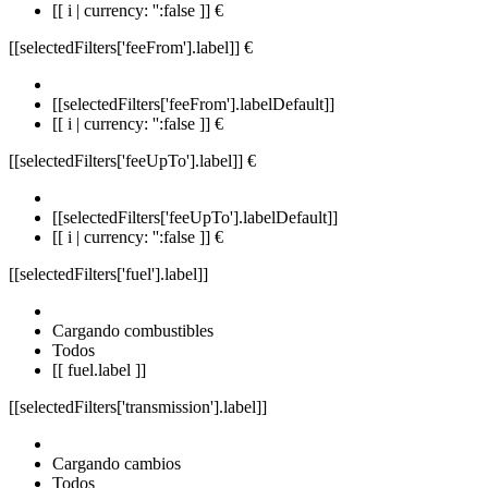
[[ i | currency: '':false ]] €
[[selectedFilters['feeFrom'].label]]
€
[[selectedFilters['feeFrom'].labelDefault]]
[[ i | currency: '':false ]] €
[[selectedFilters['feeUpTo'].label]]
€
[[selectedFilters['feeUpTo'].labelDefault]]
[[ i | currency: '':false ]] €
[[selectedFilters['fuel'].label]]
Cargando combustibles
Todos
[[ fuel.label ]]
[[selectedFilters['transmission'].label]]
Cargando cambios
Todos