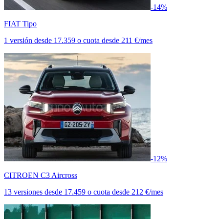
-14%
FIAT Tipo
1 versión
desde
17.359
o cuota desde
211 €/mes
-12%
CITROEN C3 Aircross
13 versiones
desde
17.459
o cuota desde
212 €/mes