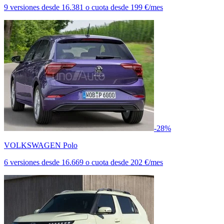
9 versiones
desde
16.381
o cuota desde
199 €/mes
-28%
VOLKSWAGEN Polo
6 versiones
desde
16.669
o cuota desde
202 €/mes