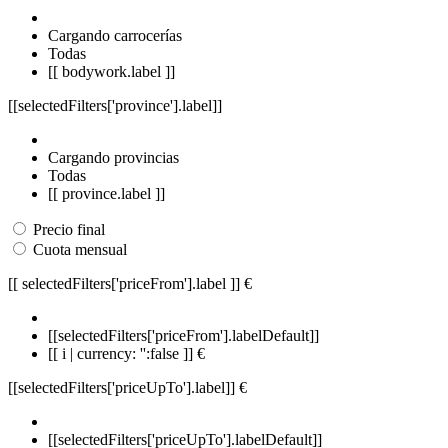
Cargando carrocerías
Todas
[[ bodywork.label ]]
[[selectedFilters['province'].label]]
Cargando provincias
Todas
[[ province.label ]]
Precio final
Cuota mensual
[[ selectedFilters['priceFrom'].label ]]
€
[[selectedFilters['priceFrom'].labelDefault]]
[[ i | currency: '':false ]] €
[[selectedFilters['priceUpTo'].label]]
€
[[selectedFilters['priceUpTo'].labelDefault]]