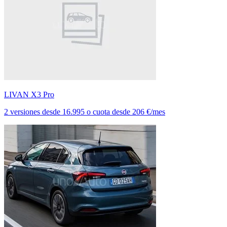
LIVAN X3 Pro
2 versiones
desde
16.995
o cuota desde
206 €/mes