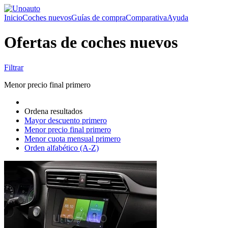
Inicio
Coches nuevos
Guías de compra
Comparativa
Ayuda
Ofertas de coches nuevos
Filtrar
Menor precio final primero
Ordena resultados
Mayor descuento primero
Menor precio final primero
Menor cuota mensual primero
Orden alfabético (A-Z)