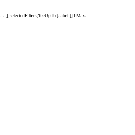
.
-
[[ selectedFilters['feeUpTo'].label ]]
€
Max.