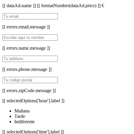
[[ dataAd.name ]]
[[ formatNumber(dataAd.price) ]] €
[[ errors.email.message ]]
[[ errors.name.message ]]
[[ errors.phone.message ]]
[[ errors.zipCode.message ]]
[[ selectedOptions['hour'].label ]]
Mañana
Tarde
Indiferente
[[ selectedOptions['time'].label ]]