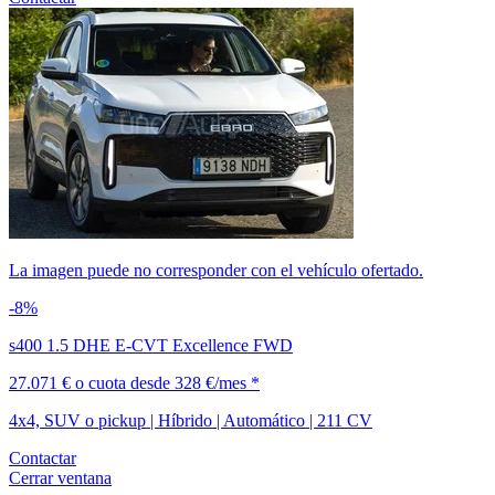
La imagen puede no corresponder con el vehículo ofertado.
-8%
s400 1.5 DHE E-CVT Excellence FWD
27.071 €
o cuota desde
328 €/mes *
4x4, SUV o pickup | Híbrido | Automático | 211 CV
Contactar
Cerrar ventana