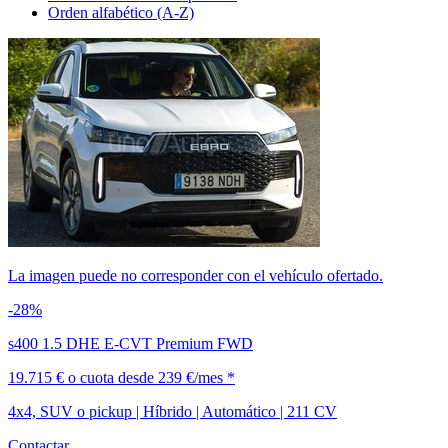
Orden alfabético (A-Z)
La imagen puede no corresponder con el vehículo ofertado.
-28%
s400 1.5 DHE E-CVT Premium FWD
19.715 €
o cuota desde
239 €/mes *
4x4, SUV o pickup | Híbrido | Automático | 211 CV
Contactar