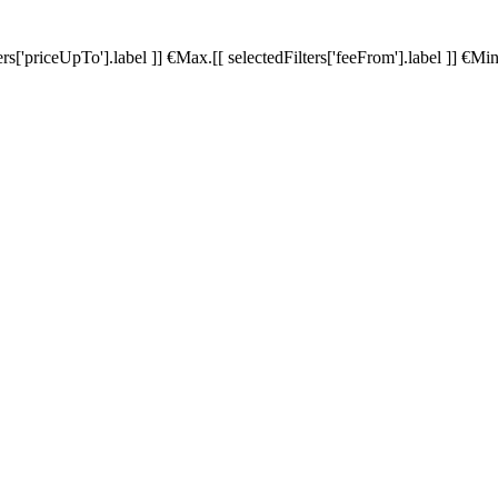
ters['priceUpTo'].label ]]
€
Max.
[[ selectedFilters['feeFrom'].label ]]
€
Min