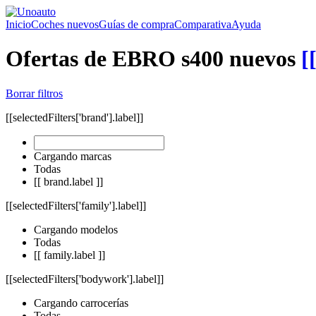
Inicio
Coches nuevos
Guías de compra
Comparativa
Ayuda
Ofertas de EBRO s400 nuevos
[
Borrar filtros
[[selectedFilters['brand'].label]]
Cargando marcas
Todas
[[ brand.label ]]
[[selectedFilters['family'].label]]
Cargando modelos
Todas
[[ family.label ]]
[[selectedFilters['bodywork'].label]]
Cargando carrocerías
Todas