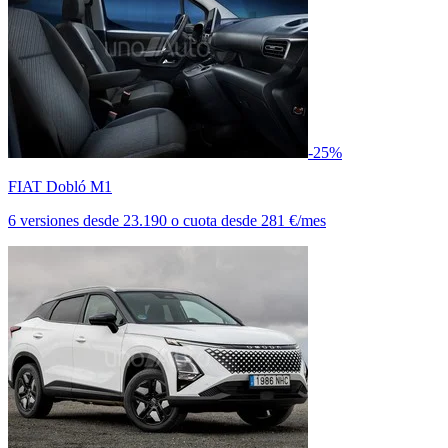
-25%
FIAT Dobló M1
6 versiones
desde
23.190
o cuota desde
281 €/mes