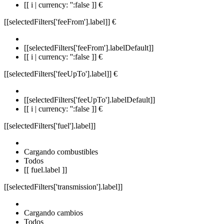
[[ i | currency: '':false ]] €
[[selectedFilters['feeFrom'].label]]
€
[[selectedFilters['feeFrom'].labelDefault]]
[[ i | currency: '':false ]] €
[[selectedFilters['feeUpTo'].label]]
€
[[selectedFilters['feeUpTo'].labelDefault]]
[[ i | currency: '':false ]] €
[[selectedFilters['fuel'].label]]
Cargando combustibles
Todos
[[ fuel.label ]]
[[selectedFilters['transmission'].label]]
Cargando cambios
Todos