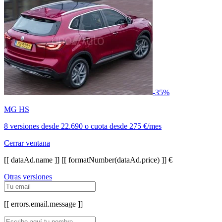
-35%
MG HS
8 versiones
desde
22.690
o cuota desde
275 €/mes
Cerrar ventana
[[ dataAd.name ]]
[[ formatNumber(dataAd.price) ]] €
Otras versiones
[[ errors.email.message ]]