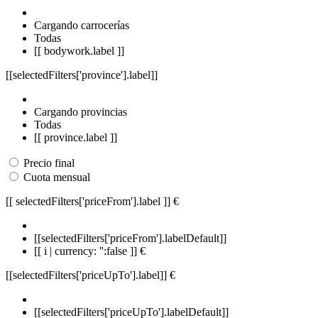
Cargando carrocerías
Todas
[[ bodywork.label ]]
[[selectedFilters['province'].label]]
Cargando provincias
Todas
[[ province.label ]]
Precio final
Cuota mensual
[[ selectedFilters['priceFrom'].label ]]
€
[[selectedFilters['priceFrom'].labelDefault]]
[[ i | currency: '':false ]] €
[[selectedFilters['priceUpTo'].label]]
€
[[selectedFilters['priceUpTo'].labelDefault]]