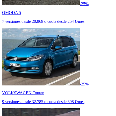
-25%
OMODA 5
7 versiones
desde
20.968
o cuota desde
254 €/mes
-25%
VOLKSWAGEN Touran
9 versiones
desde
32.785
o cuota desde
398 €/mes