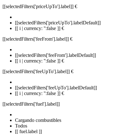
[[selectedFilters['priceUpTo'].label]]
€
[[selectedFilters['priceUpTo'].labelDefault]]
[[ i | currency: '':false ]] €
[[selectedFilters['feeFrom'].label]]
€
[[selectedFilters['feeFrom'].labelDefault]]
[[ i | currency: '':false ]] €
[[selectedFilters['feeUpTo'].label]]
€
[[selectedFilters['feeUpTo'].labelDefault]]
[[ i | currency: '':false ]] €
[[selectedFilters['fuel'].label]]
Cargando combustibles
Todos
[[ fuel.label ]]