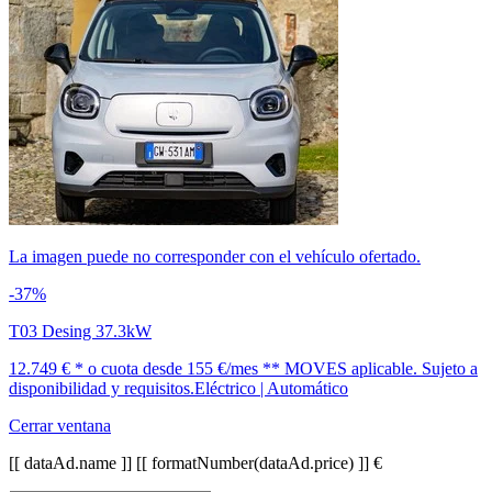
La imagen puede no corresponder con el vehículo ofertado.
-37%
T03 Desing 37.3kW
12.749 € *
o cuota desde
155 €/mes *
* MOVES aplicable. Sujeto a
disponibilidad y requisitos.
Eléctrico | Automático
Cerrar ventana
[[ dataAd.name ]]
[[ formatNumber(dataAd.price) ]] €