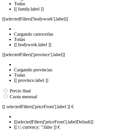
Todas
[[ family.label ]]
[[selectedFilters['bodywork'].label]]
Cargando carrocerías
Todas
[[ bodywork.label ]]
[[selectedFilters['province'].label]]
Cargando provincias
Todas
[[ province.label ]]
Precio final
Cuota mensual
[[ selectedFilters['priceFrom'].label ]]
€
[[selectedFilters['priceFrom'].labelDefault]]
[[ i | currency: '':false ]] €