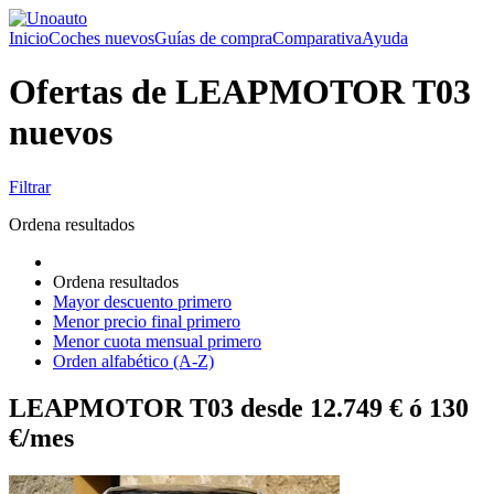
Inicio
Coches nuevos
Guías de compra
Comparativa
Ayuda
Ofertas de LEAPMOTOR T03
nuevos
Filtrar
Ordena resultados
Ordena resultados
Mayor descuento primero
Menor precio final primero
Menor cuota mensual primero
Orden alfabético (A-Z)
LEAPMOTOR T03 desde 12.749 € ó 130
€/mes