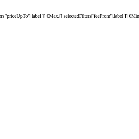
ters['priceUpTo'].label ]]
€
Max.
[[ selectedFilters['feeFrom'].label ]]
€
Min