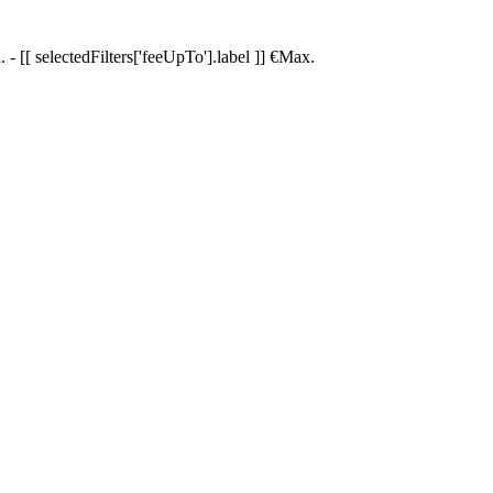
.
-
[[ selectedFilters['feeUpTo'].label ]]
€
Max.