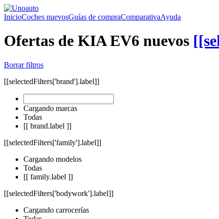
Inicio
Coches nuevos
Guías de compra
Comparativa
Ayuda
Ofertas de KIA EV6 nuevos
[[se
Borrar filtros
[[selectedFilters['brand'].label]]
Cargando marcas
Todas
[[ brand.label ]]
[[selectedFilters['family'].label]]
Cargando modelos
Todas
[[ family.label ]]
[[selectedFilters['bodywork'].label]]
Cargando carrocerías
Todas