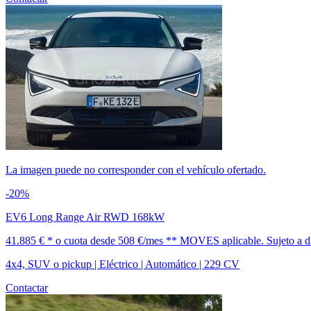
La imagen puede no corresponder con el vehículo ofertado.
-20%
EV6 Long Range Air RWD 168kW
41.885 € *
o cuota desde
508 €/mes *
* MOVES aplicable. Sujeto a dis
4x4, SUV o pickup | Eléctrico | Automático | 229 CV
Contactar