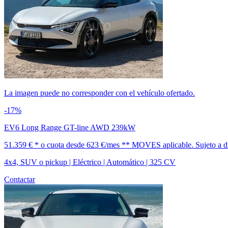
La imagen puede no corresponder con el vehículo ofertado.
-17%
EV6 Long Range GT-line AWD 239kW
51.359 € *
o cuota desde
623 €/mes *
* MOVES aplicable. Sujeto a dis
4x4, SUV o pickup | Eléctrico | Automático | 325 CV
Contactar