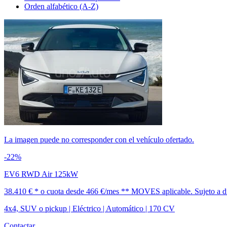
Orden alfabético (A-Z)
La imagen puede no corresponder con el vehículo ofertado.
-22%
EV6 RWD Air 125kW
38.410 € *
o cuota desde
466 €/mes *
* MOVES aplicable. Sujeto a dis
4x4, SUV o pickup | Eléctrico | Automático | 170 CV
Contactar