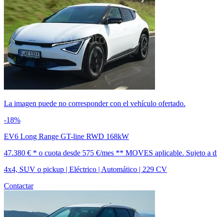
La imagen puede no corresponder con el vehículo ofertado.
-18%
EV6 Long Range GT-line RWD 168kW
47.380 € *
o cuota desde
575 €/mes *
* MOVES aplicable. Sujeto a dis
4x4, SUV o pickup | Eléctrico | Automático | 229 CV
Contactar