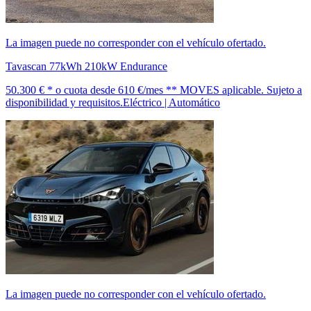
La imagen puede no corresponder con el vehículo ofertado.
Tavascan 77kWh 210kW Endurance
50.300 € *
o cuota desde
610 €/mes *
* MOVES aplicable. Sujeto a
disponibilidad y requisitos.
Eléctrico | Automático
La imagen puede no corresponder con el vehículo ofertado.