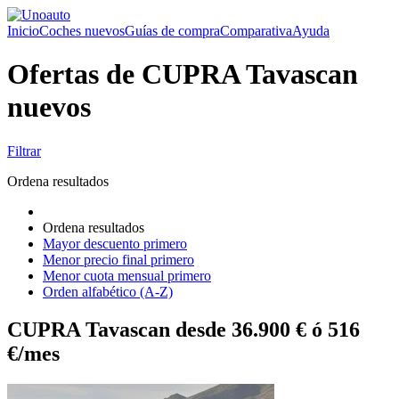
Inicio
Coches nuevos
Guías de compra
Comparativa
Ayuda
Ofertas de CUPRA Tavascan
nuevos
Filtrar
Ordena resultados
Ordena resultados
Mayor descuento primero
Menor precio final primero
Menor cuota mensual primero
Orden alfabético (A-Z)
CUPRA Tavascan desde 36.900 € ó 516
€/mes