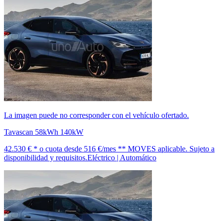
La imagen puede no corresponder con el vehículo ofertado.
Tavascan 58kWh 140kW
42.530 € *
o cuota desde
516 €/mes *
* MOVES aplicable. Sujeto a
disponibilidad y requisitos.
Eléctrico | Automático