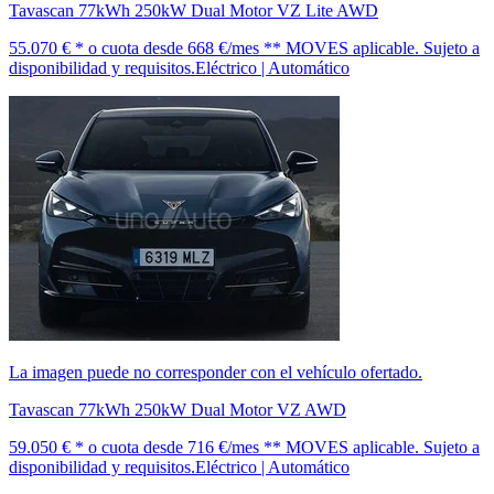
Tavascan 77kWh 250kW Dual Motor VZ Lite AWD
55.070 € *
o cuota desde
668 €/mes *
* MOVES aplicable. Sujeto a
disponibilidad y requisitos.
Eléctrico | Automático
La imagen puede no corresponder con el vehículo ofertado.
Tavascan 77kWh 250kW Dual Motor VZ AWD
59.050 € *
o cuota desde
716 €/mes *
* MOVES aplicable. Sujeto a
disponibilidad y requisitos.
Eléctrico | Automático