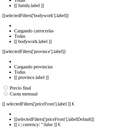
Todas
[[ family.label ]]
[[selectedFilters['bodywork'].label]]
Cargando carrocerías
Todas
[[ bodywork.label ]]
[[selectedFilters['province'].label]]
Cargando provincias
Todas
[[ province.label ]]
Precio final
Cuota mensual
[[ selectedFilters['priceFrom'].label ]]
€
[[selectedFilters['priceFrom'].labelDefault]]
[[ i | currency: '':false ]] €