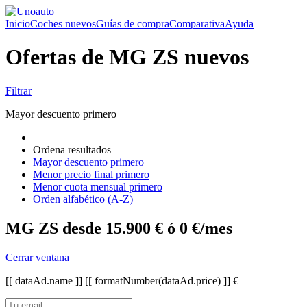
Inicio
Coches nuevos
Guías de compra
Comparativa
Ayuda
Ofertas de MG ZS nuevos
Filtrar
Mayor descuento primero
Ordena resultados
Mayor descuento primero
Menor precio final primero
Menor cuota mensual primero
Orden alfabético (A-Z)
MG ZS desde 15.900 € ó 0 €/mes
Cerrar ventana
[[ dataAd.name ]]
[[ formatNumber(dataAd.price) ]] €