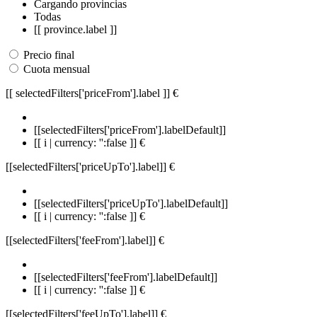
Cargando provincias
Todas
[[ province.label ]]
Precio final
Cuota mensual
[[ selectedFilters['priceFrom'].label ]]
€
[[selectedFilters['priceFrom'].labelDefault]]
[[ i | currency: '':false ]] €
[[selectedFilters['priceUpTo'].label]]
€
[[selectedFilters['priceUpTo'].labelDefault]]
[[ i | currency: '':false ]] €
[[selectedFilters['feeFrom'].label]]
€
[[selectedFilters['feeFrom'].labelDefault]]
[[ i | currency: '':false ]] €
[[selectedFilters['feeUpTo'].label]]
€