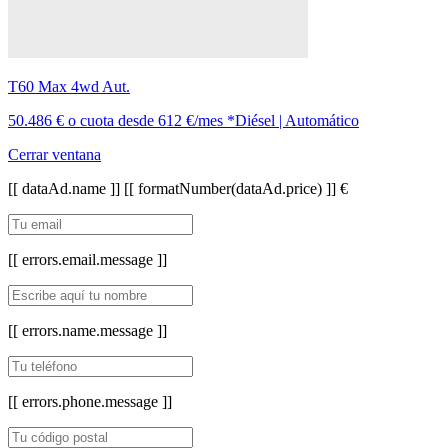
T60 Max 4wd Aut.
50.486 €
o cuota desde
612 €/mes *
Diésel | Automático
Cerrar ventana
[[ dataAd.name ]]
[[ formatNumber(dataAd.price) ]] €
[[ errors.email.message ]]
[[ errors.name.message ]]
[[ errors.phone.message ]]