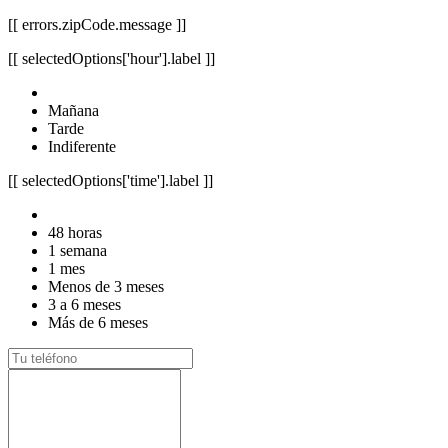
[[ errors.zipCode.message ]]
[[ selectedOptions['hour'].label ]]
Mañana
Tarde
Indiferente
[[ selectedOptions['time'].label ]]
48 horas
1 semana
1 mes
Menos de 3 meses
3 a 6 meses
Más de 6 meses