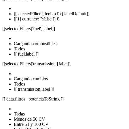
[[selectedFilters['feeUpTo'].labelDefault]]
[[ i | currency: '':false ]] €
[[selectedFilters['fuel'].label]]
Cargando combustibles
Todos
[[ fuel.label ]]
[[selectedFilters['transmission'].label]]
Cargando cambios
Todos
[[ transmission.label ]]
[[ data.filtros | potenciaToString ]]
Todas
Menos de 50 CV
Entre 51 y 100 CV