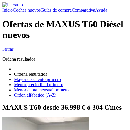
Inicio
Coches nuevos
Guías de compra
Comparativa
Ayuda
Ofertas de MAXUS T60 Diésel
nuevos
Filtrar
Ordena resultados
Ordena resultados
Mayor descuento primero
Menor precio final primero
Menor cuota mensual primero
Orden alfabético (A-Z)
MAXUS T60 desde 36.998 € ó 304 €/mes