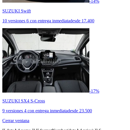
-14%
SUZUKI Swift
10 versiones
6 con entrega inmediata
desde
17.400
-17%
SUZUKI SX4 S-Cross
9 versiones
4 con entrega inmediata
desde
23.500
Cerrar ventana