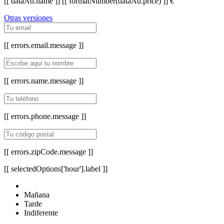
[[ dataAd.name ]]
[[ formatNumber(dataAd.price) ]] €
Otras versiones
[[ errors.email.message ]]
[[ errors.name.message ]]
[[ errors.phone.message ]]
[[ errors.zipCode.message ]]
[[ selectedOptions['hour'].label ]]
Mañana
Tarde
Indiferente