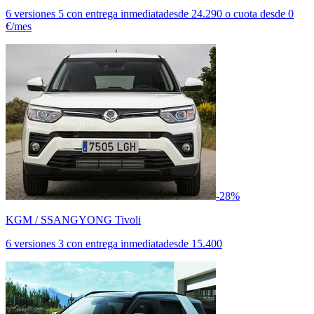
6 versiones
5 con entrega inmediata
desde
24.290
o cuota desde
0
€/mes
-28%
KGM / SSANGYONG Tivoli
6 versiones
3 con entrega inmediata
desde
15.400