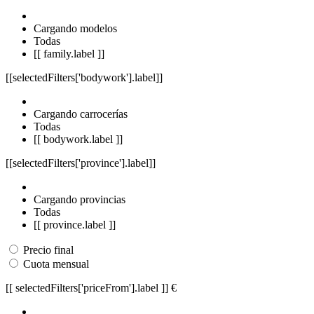
Cargando modelos
Todas
[[ family.label ]]
[[selectedFilters['bodywork'].label]]
Cargando carrocerías
Todas
[[ bodywork.label ]]
[[selectedFilters['province'].label]]
Cargando provincias
Todas
[[ province.label ]]
Precio final
Cuota mensual
[[ selectedFilters['priceFrom'].label ]]
€