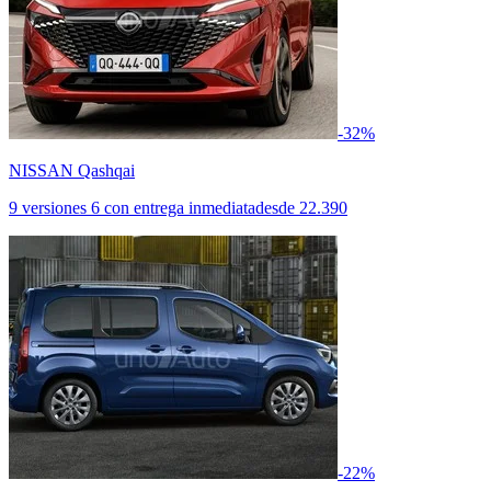
-32%
NISSAN Qashqai
9 versiones
6 con entrega inmediata
desde
22.390
-22%