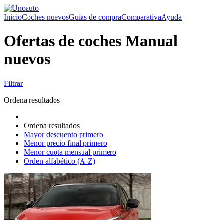
Inicio
Coches nuevos
Guías de compra
Comparativa
Ayuda
Ofertas de coches Manual
nuevos
Filtrar
Ordena resultados
Ordena resultados
Mayor descuento primero
Menor precio final primero
Menor cuota mensual primero
Orden alfabético (A-Z)