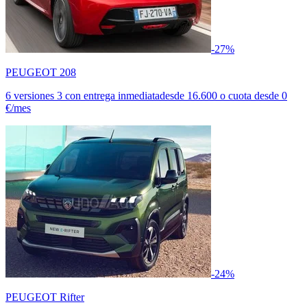
-27%
PEUGEOT 208
6 versiones
3 con entrega inmediata
desde
16.600
o cuota desde
0
€/mes
-24%
PEUGEOT Rifter