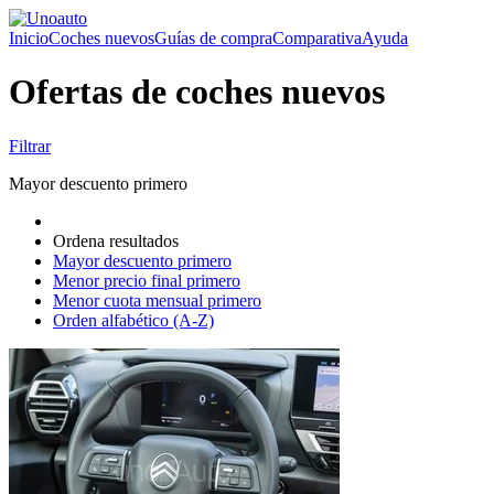
Inicio
Coches nuevos
Guías de compra
Comparativa
Ayuda
Ofertas de coches nuevos
Filtrar
Mayor descuento primero
Ordena resultados
Mayor descuento primero
Menor precio final primero
Menor cuota mensual primero
Orden alfabético (A-Z)