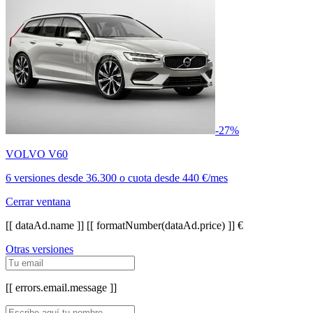
-27%
VOLVO V60
6 versiones
desde
36.300
o cuota desde
440 €/mes
Cerrar ventana
[[ dataAd.name ]]
[[ formatNumber(dataAd.price) ]] €
Otras versiones
[[ errors.email.message ]]