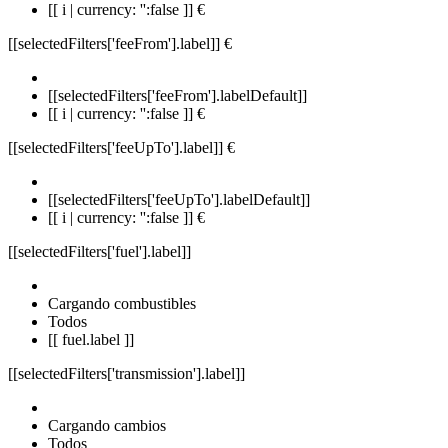
[[ i | currency: '':false ]] €
[[selectedFilters['feeFrom'].label]]
€
[[selectedFilters['feeFrom'].labelDefault]]
[[ i | currency: '':false ]] €
[[selectedFilters['feeUpTo'].label]]
€
[[selectedFilters['feeUpTo'].labelDefault]]
[[ i | currency: '':false ]] €
[[selectedFilters['fuel'].label]]
Cargando combustibles
Todos
[[ fuel.label ]]
[[selectedFilters['transmission'].label]]
Cargando cambios
Todos