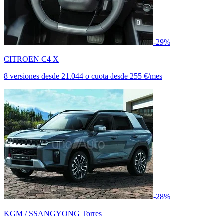
-29%
CITROEN C4 X
8 versiones
desde
21.044
o cuota desde
255 €/mes
-28%
KGM / SSANGYONG Torres