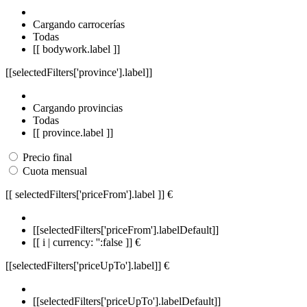
Cargando carrocerías
Todas
[[ bodywork.label ]]
[[selectedFilters['province'].label]]
Cargando provincias
Todas
[[ province.label ]]
Precio final
Cuota mensual
[[ selectedFilters['priceFrom'].label ]]
€
[[selectedFilters['priceFrom'].labelDefault]]
[[ i | currency: '':false ]] €
[[selectedFilters['priceUpTo'].label]]
€
[[selectedFilters['priceUpTo'].labelDefault]]