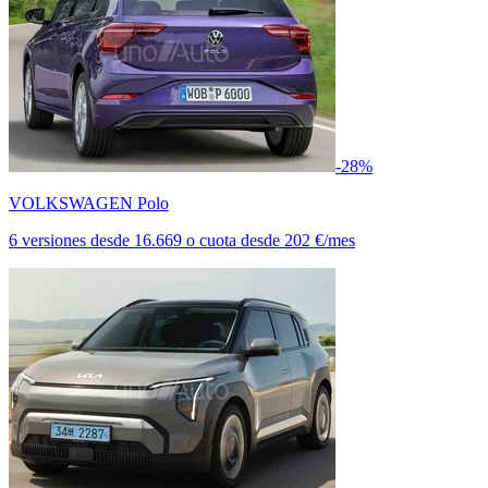
-28%
VOLKSWAGEN Polo
6 versiones
desde
16.669
o cuota desde
202 €/mes