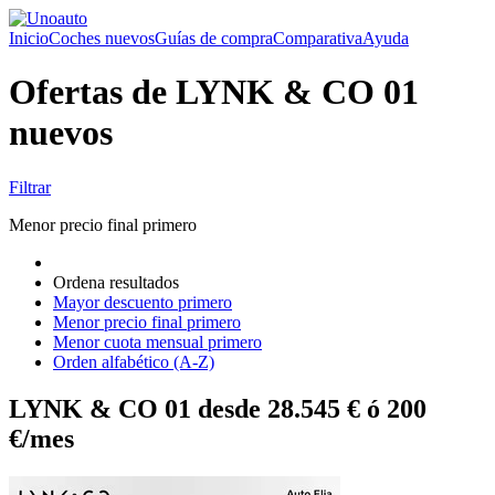
Inicio
Coches nuevos
Guías de compra
Comparativa
Ayuda
Ofertas de LYNK & CO 01
nuevos
Filtrar
Menor precio final primero
Ordena resultados
Mayor descuento primero
Menor precio final primero
Menor cuota mensual primero
Orden alfabético (A-Z)
LYNK & CO 01 desde 28.545 € ó 200
€/mes