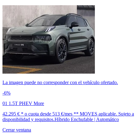
La imagen puede no corresponder con el vehículo ofertado.
-6%
01 1.5T PHEV More
42.295 € *
o cuota desde
513 €/mes *
* MOVES aplicable. Sujeto a
disponibilidad y requisitos.
Híbrido Enchufable | Automático
Cerrar ventana