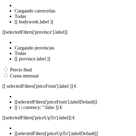
Cargando carrocerías
Todas
[[ bodywork.label ]]
[[selectedFilters['province'].label]]
Cargando provincias
Todas
[[ province.label ]]
Precio final
Cuota mensual
[[ selectedFilters['priceFrom'].label ]]
€
[[selectedFilters['priceFrom'].labelDefault]]
[[ i | currency: '':false ]] €
[[selectedFilters['priceUpTo'].label]]
€
[[selectedFilters['priceUpTo'].labelDefault]]