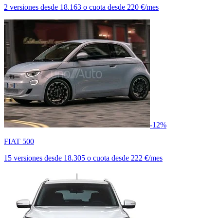
2 versiones
desde
18.163
o cuota desde
220 €/mes
-12%
FIAT 500
15 versiones
desde
18.305
o cuota desde
222 €/mes