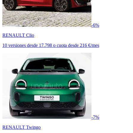
-6%
RENAULT Clio
10 versiones
desde
17.798
o cuota desde
216 €/mes
-7%
RENAULT Twingo