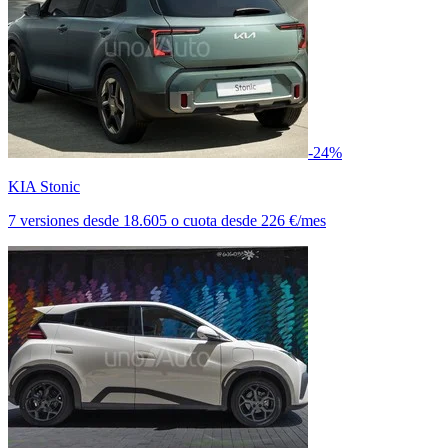
-24%
KIA Stonic
7 versiones
desde
18.605
o cuota desde
226 €/mes