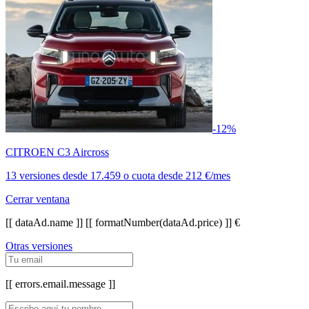
-12%
CITROEN C3 Aircross
13 versiones
desde
17.459
o cuota desde
212 €/mes
Cerrar ventana
[[ dataAd.name ]]
[[ formatNumber(dataAd.price) ]] €
Otras versiones
[[ errors.email.message ]]