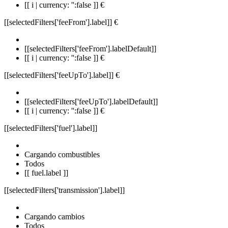
[[ i | currency: '':false ]] €
[[selectedFilters['feeFrom'].label]]
€
[[selectedFilters['feeFrom'].labelDefault]]
[[ i | currency: '':false ]] €
[[selectedFilters['feeUpTo'].label]]
€
[[selectedFilters['feeUpTo'].labelDefault]]
[[ i | currency: '':false ]] €
[[selectedFilters['fuel'].label]]
Cargando combustibles
Todos
[[ fuel.label ]]
[[selectedFilters['transmission'].label]]
Cargando cambios
Todos