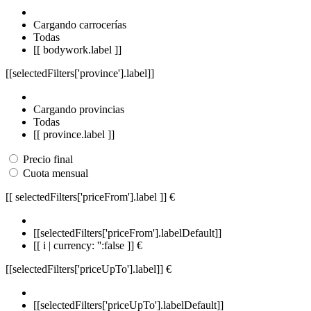
Cargando carrocerías
Todas
[[ bodywork.label ]]
[[selectedFilters['province'].label]]
Cargando provincias
Todas
[[ province.label ]]
Precio final
Cuota mensual
[[ selectedFilters['priceFrom'].label ]]
€
[[selectedFilters['priceFrom'].labelDefault]]
[[ i | currency: '':false ]] €
[[selectedFilters['priceUpTo'].label]]
€
[[selectedFilters['priceUpTo'].labelDefault]]