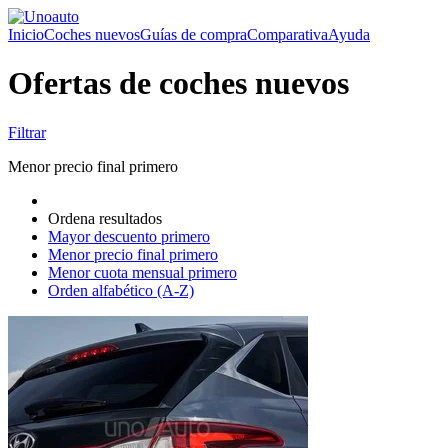
Inicio
Coches nuevos
Guías de compra
Comparativa
Ayuda
Ofertas de coches nuevos
Filtrar
Menor precio final primero
Ordena resultados
Mayor descuento primero
Menor precio final primero
Menor cuota mensual primero
Orden alfabético (A-Z)