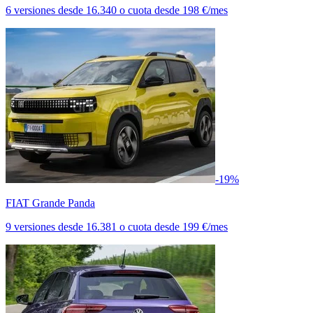
6 versiones
desde
16.340
o cuota desde
198 €/mes
-19%
FIAT Grande Panda
9 versiones
desde
16.381
o cuota desde
199 €/mes