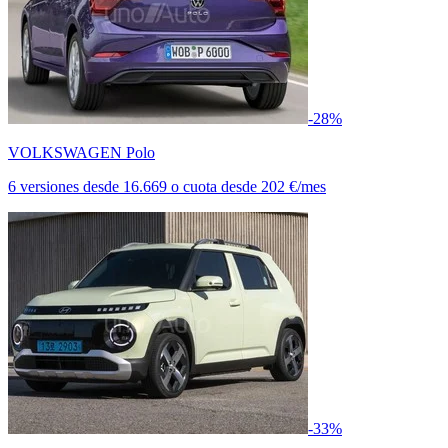
-28%
VOLKSWAGEN Polo
6 versiones
desde
16.669
o cuota desde
202 €/mes
-33%