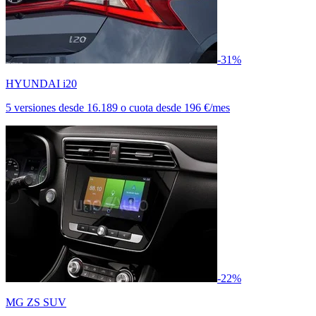
-31%
HYUNDAI i20
5 versiones
desde
16.189
o cuota desde
196 €/mes
-22%
MG ZS SUV