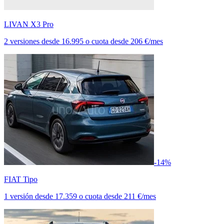
LIVAN X3 Pro
2 versiones
desde
16.995
o cuota desde
206 €/mes
-14%
FIAT Tipo
1 versión
desde
17.359
o cuota desde
211 €/mes