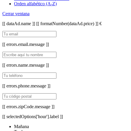
Orden alfabético (A-Z)
Cerrar ventana
[[ dataAd.name ]]
[[ formatNumber(dataAd.price) ]] €
[[ errors.email.message ]]
[[ errors.name.message ]]
[[ errors.phone.message ]]
[[ errors.zipCode.message ]]
[[ selectedOptions['hour'].label ]]
Mañana