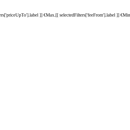
ters['priceUpTo'].label ]]
€
Max.
[[ selectedFilters['feeFrom'].label ]]
€
Min