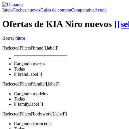
Inicio
Coches nuevos
Guías de compra
Comparativa
Ayuda
Ofertas de KIA Niro nuevos
[[se
Borrar filtros
[[selectedFilters['brand'].label]]
Cargando marcas
Todas
[[ brand.label ]]
[[selectedFilters['family'].label]]
Cargando modelos
Todas
[[ family.label ]]
[[selectedFilters['bodywork'].label]]
Cargando carrocerías
Todas