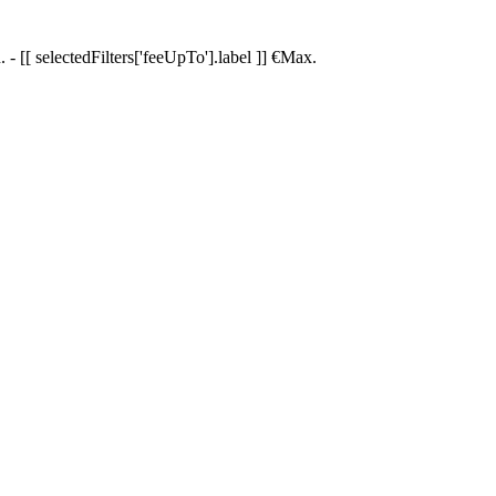
.
-
[[ selectedFilters['feeUpTo'].label ]]
€
Max.