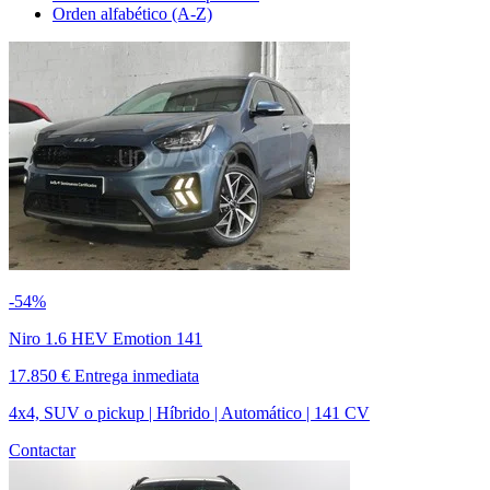
Orden alfabético (A-Z)
-54%
Niro 1.6 HEV Emotion 141
17.850 €
Entrega inmediata
4x4, SUV o pickup | Híbrido | Automático | 141 CV
Contactar