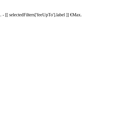
.
-
[[ selectedFilters['feeUpTo'].label ]]
€
Max.