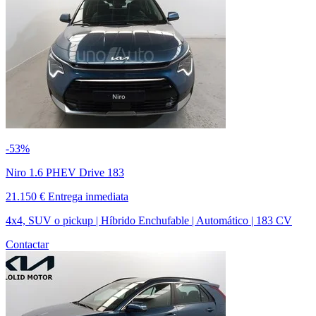
-53%
Niro 1.6 PHEV Drive 183
21.150 €
Entrega inmediata
4x4, SUV o pickup | Híbrido Enchufable | Automático | 183 CV
Contactar