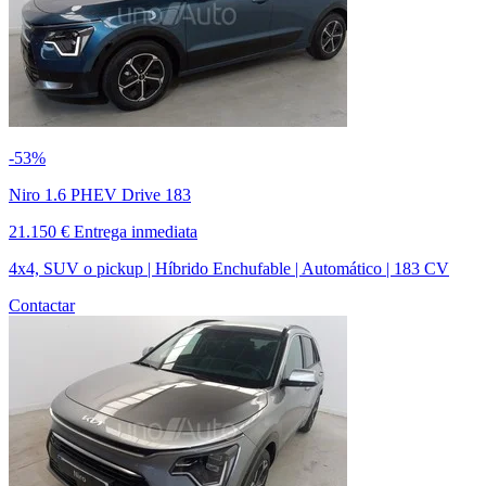
-53%
Niro 1.6 PHEV Drive 183
21.150 €
Entrega inmediata
4x4, SUV o pickup | Híbrido Enchufable | Automático | 183 CV
Contactar