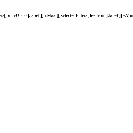
ters['priceUpTo'].label ]]
€
Max.
[[ selectedFilters['feeFrom'].label ]]
€
Min