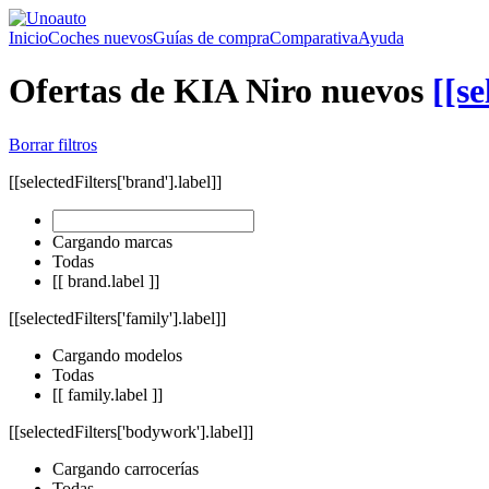
Inicio
Coches nuevos
Guías de compra
Comparativa
Ayuda
Ofertas de KIA Niro nuevos
[[se
Borrar filtros
[[selectedFilters['brand'].label]]
Cargando marcas
Todas
[[ brand.label ]]
[[selectedFilters['family'].label]]
Cargando modelos
Todas
[[ family.label ]]
[[selectedFilters['bodywork'].label]]
Cargando carrocerías
Todas