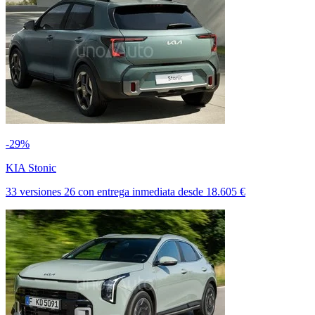
-29%
KIA Stonic
33 versiones
26
con entrega inmediata
desde
18.605 €