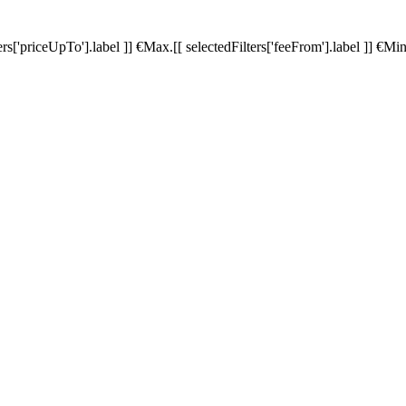
ters['priceUpTo'].label ]]
€
Max.
[[ selectedFilters['feeFrom'].label ]]
€
Min