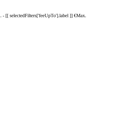
.
-
[[ selectedFilters['feeUpTo'].label ]]
€
Max.