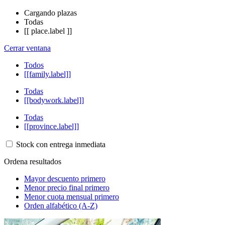
Cargando plazas
Todas
[[ place.label ]]
Cerrar ventana
Todos
[[family.label]]
Todas
[[bodywork.label]]
Todas
[[province.label]]
Stock con entrega inmediata
Ordena resultados
Mayor descuento primero
Menor precio final primero
Menor cuota mensual primero
Orden alfabético (A-Z)