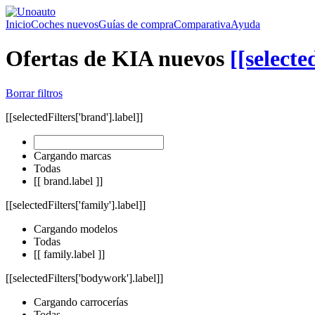
Inicio
Coches nuevos
Guías de compra
Comparativa
Ayuda
Ofertas de KIA nuevos
[[selecte
Borrar filtros
[[selectedFilters['brand'].label]]
Cargando marcas
Todas
[[ brand.label ]]
[[selectedFilters['family'].label]]
Cargando modelos
Todas
[[ family.label ]]
[[selectedFilters['bodywork'].label]]
Cargando carrocerías
Todas