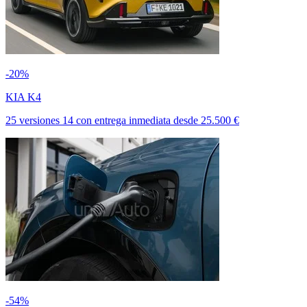
-20%
KIA K4
25 versiones
14
con entrega inmediata
desde
25.500 €
-54%