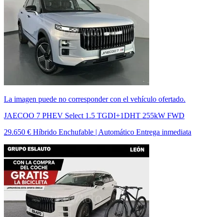
La imagen puede no corresponder con el vehículo ofertado.
JAECOO 7 PHEV Select 1.5 TGDI+1DHT 255kW FWD
29.650 €
Híbrido Enchufable | Automático
Entrega inmediata