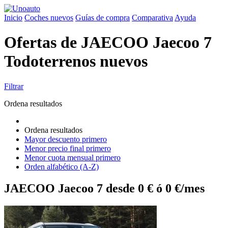
Inicio
Coches nuevos
Guías de compra
Comparativa
Ayuda
Ofertas de JAECOO Jaecoo 7
Todoterrenos nuevos
Filtrar
Ordena resultados
Ordena resultados
Mayor descuento primero
Menor precio final primero
Menor cuota mensual primero
Orden alfabético (A-Z)
JAECOO Jaecoo 7 desde 0 € ó 0 €/mes