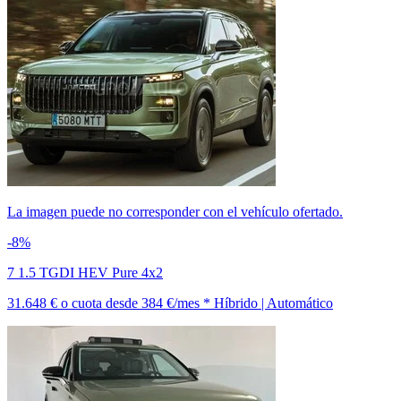
La imagen puede no corresponder con el vehículo ofertado.
-8%
7 1.5 TGDI HEV Pure 4x2
31.648 €
o cuota desde
384 €/mes *
Híbrido | Automático