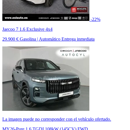
-22%
Jaecoo 7 1.6 Exclusive 4x4
29.900 €
Gasolina | Automático
Entrega inmediata
La imagen puede no corresponder con el vehículo ofertado.
MY26-Pure 1.6 TGDI 108kW (145CV) FWD