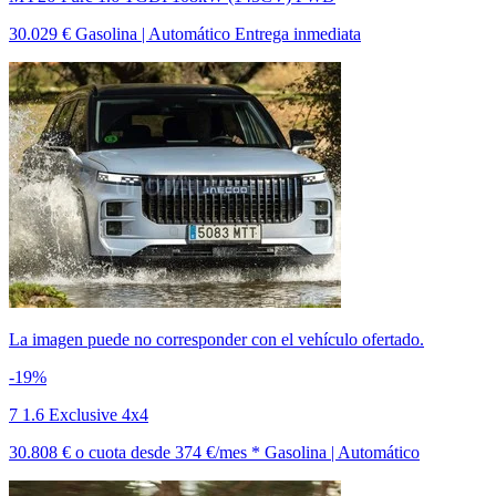
30.029 €
Gasolina | Automático
Entrega inmediata
La imagen puede no corresponder con el vehículo ofertado.
-19%
7 1.6 Exclusive 4x4
30.808 €
o cuota desde
374 €/mes *
Gasolina | Automático