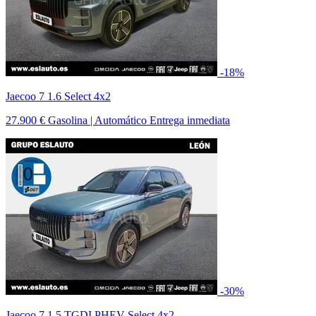
-18%
Jaecoo 7 1.6 Select 4x2
27.900 €
Gasolina | Automático
Entrega inmediata
-30%
Jaecoo 7 1.5 TGDI PHEV Select 4x2