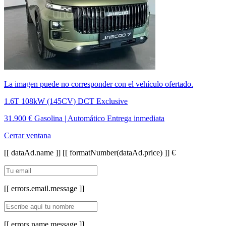
La imagen puede no corresponder con el vehículo ofertado.
1.6T 108kW (145CV) DCT Exclusive
31.900 €
Gasolina | Automático
Entrega inmediata
Cerrar ventana
[[ dataAd.name ]]
[[ formatNumber(dataAd.price) ]] €
[[ errors.email.message ]]
[[ errors.name.message ]]