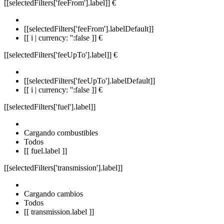
[[selectedFilters['feeFrom'].label]]
€
[[selectedFilters['feeFrom'].labelDefault]]
[[ i | currency: '':false ]] €
[[selectedFilters['feeUpTo'].label]]
€
[[selectedFilters['feeUpTo'].labelDefault]]
[[ i | currency: '':false ]] €
[[selectedFilters['fuel'].label]]
Cargando combustibles
Todos
[[ fuel.label ]]
[[selectedFilters['transmission'].label]]
Cargando cambios
Todos
[[ transmission.label ]]