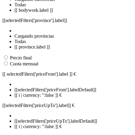
Todas
[[ bodywork.label ]]
[[selectedFilters['province'].label]]
Cargando provincias
Todas
[[ province.label ]]
Precio final
Cuota mensual
[[ selectedFilters['priceFrom'].label ]]
€
[[selectedFilters['priceFrom'].labelDefault]]
[[ i | currency: '':false ]] €
[[selectedFilters['priceUpTo'].label]]
€
[[selectedFilters['priceUpTo'].labelDefault]]
[[ i | currency: '':false ]] €