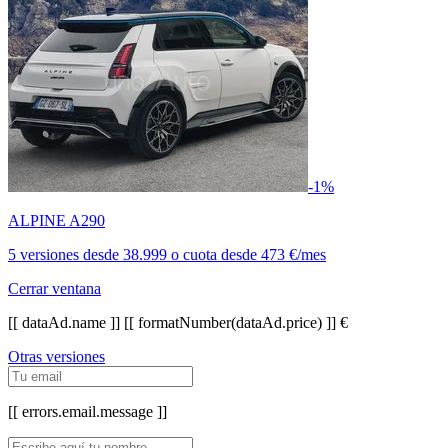
-1%
ALPINE A290
5 versiones
desde
38.999
o cuota desde
473 €/mes
Cerrar ventana
[[ dataAd.name ]]
[[ formatNumber(dataAd.price) ]] €
Otras versiones
[[ errors.email.message ]]