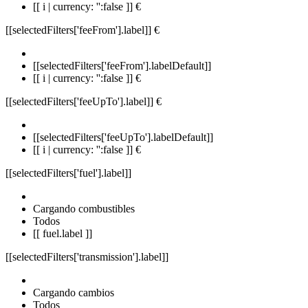
[[ i | currency: '':false ]] €
[[selectedFilters['feeFrom'].label]]
€
[[selectedFilters['feeFrom'].labelDefault]]
[[ i | currency: '':false ]] €
[[selectedFilters['feeUpTo'].label]]
€
[[selectedFilters['feeUpTo'].labelDefault]]
[[ i | currency: '':false ]] €
[[selectedFilters['fuel'].label]]
Cargando combustibles
Todos
[[ fuel.label ]]
[[selectedFilters['transmission'].label]]
Cargando cambios
Todos