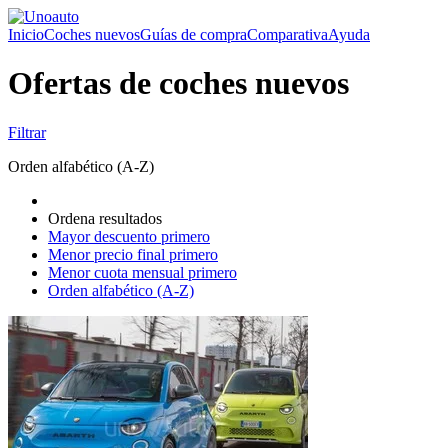
Inicio
Coches nuevos
Guías de compra
Comparativa
Ayuda
Ofertas de coches nuevos
Filtrar
Orden alfabético (A-Z)
Ordena resultados
Mayor descuento primero
Menor precio final primero
Menor cuota mensual primero
Orden alfabético (A-Z)