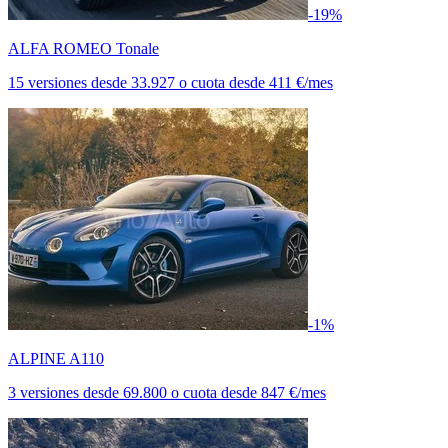
-19%
ALFA ROMEO Tonale
15 versiones
desde
33.927
o cuota desde
411 €/mes
-1%
ALPINE A110
3 versiones
desde
69.800
o cuota desde
847 €/mes