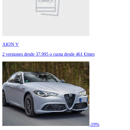
AION V
2 versiones
desde
37.995
o cuota desde
461 €/mes
-19%