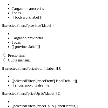
Cargando carrocerías
Todas
[[ bodywork.label ]]
[[selectedFilters['province'].label]]
Cargando provincias
Todas
[[ province.label ]]
Precio final
Cuota mensual
[[ selectedFilters['priceFrom'].label ]]
€
[[selectedFilters['priceFrom'].labelDefault]]
[[ i | currency: '':false ]] €
[[selectedFilters['priceUpTo'].label]]
€
[[selectedFilters['priceUpTo'].labelDefault]]