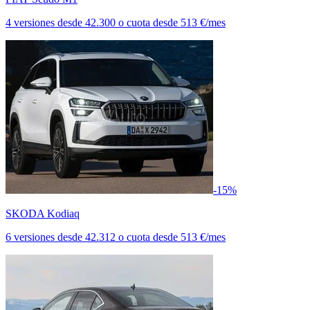
4 versiones
desde
42.300
o cuota desde
513 €/mes
-15%
SKODA Kodiaq
6 versiones
desde
42.312
o cuota desde
513 €/mes