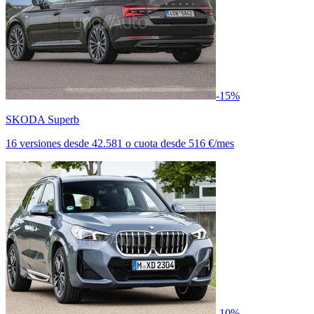
-15%
SKODA Superb
16 versiones
desde
42.581
o cuota desde
516 €/mes
-10%