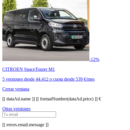
-12%
CITROEN SpaceTourer M1
5 versiones
desde
44.412
o cuota desde
539 €/mes
Cerrar ventana
[[ dataAd.name ]]
[[ formatNumber(dataAd.price) ]] €
Otras versiones
[[ errors.email.message ]]