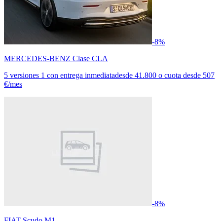
-8%
MERCEDES-BENZ Clase CLA
5 versiones
1 con entrega inmediata
desde
41.800
o cuota desde
507
€/mes
-8%
FIAT Scudo M1