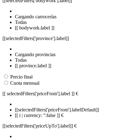
[[selectedFilters['bodywork'].label]]
Cargando carrocerías
Todas
[[ bodywork.label ]]
[[selectedFilters['province'].label]]
Cargando provincias
Todas
[[ province.label ]]
Precio final
Cuota mensual
[[ selectedFilters['priceFrom'].label ]]
€
[[selectedFilters['priceFrom'].labelDefault]]
[[ i | currency: '':false ]] €
[[selectedFilters['priceUpTo'].label]]
€