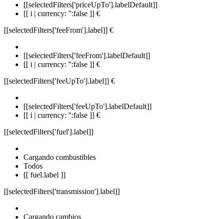
[[selectedFilters['priceUpTo'].labelDefault]]
[[ i | currency: '':false ]] €
[[selectedFilters['feeFrom'].label]]
€
[[selectedFilters['feeFrom'].labelDefault]]
[[ i | currency: '':false ]] €
[[selectedFilters['feeUpTo'].label]]
€
[[selectedFilters['feeUpTo'].labelDefault]]
[[ i | currency: '':false ]] €
[[selectedFilters['fuel'].label]]
Cargando combustibles
Todos
[[ fuel.label ]]
[[selectedFilters['transmission'].label]]
Cargando cambios