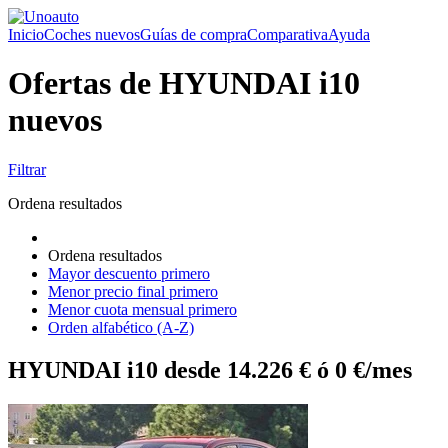
Inicio
Coches nuevos
Guías de compra
Comparativa
Ayuda
Ofertas de HYUNDAI i10
nuevos
Filtrar
Ordena resultados
Ordena resultados
Mayor descuento primero
Menor precio final primero
Menor cuota mensual primero
Orden alfabético (A-Z)
HYUNDAI i10 desde 14.226 € ó 0 €/mes