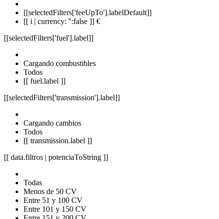
[[selectedFilters['feeUpTo'].labelDefault]]
[[ i | currency: '':false ]] €
[[selectedFilters['fuel'].label]]
Cargando combustibles
Todos
[[ fuel.label ]]
[[selectedFilters['transmission'].label]]
Cargando cambios
Todos
[[ transmission.label ]]
[[ data.filtros | potenciaToString ]]
Todas
Menos de 50 CV
Entre 51 y 100 CV
Entre 101 y 150 CV
Entre 151 y 200 CV