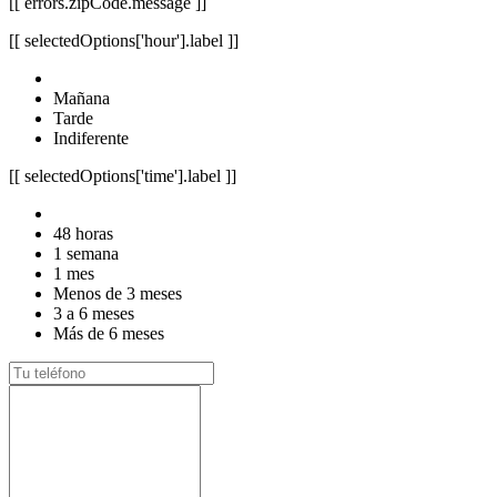
[[ errors.zipCode.message ]]
[[ selectedOptions['hour'].label ]]
Mañana
Tarde
Indiferente
[[ selectedOptions['time'].label ]]
48 horas
1 semana
1 mes
Menos de 3 meses
3 a 6 meses
Más de 6 meses