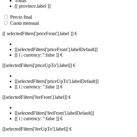
Todas
[[ province.label ]]
Precio final
Cuota mensual
[[ selectedFilters['priceFrom'].label ]]
€
[[selectedFilters['priceFrom'].labelDefault]]
[[ i | currency: '':false ]] €
[[selectedFilters['priceUpTo'].label]]
€
[[selectedFilters['priceUpTo'].labelDefault]]
[[ i | currency: '':false ]] €
[[selectedFilters['feeFrom'].label]]
€
[[selectedFilters['feeFrom'].labelDefault]]
[[ i | currency: '':false ]] €
[[selectedFilters['feeUpTo'].label]]
€