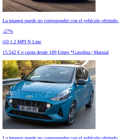
La imagen puede no corresponder con el vehículo ofertado.
-27%
i10 1.2 MPI N Line
15.542 €
o cuota desde
189 €/mes *
Gasolina | Manual
La imagen puede no corresponder con el vehículo ofertado.