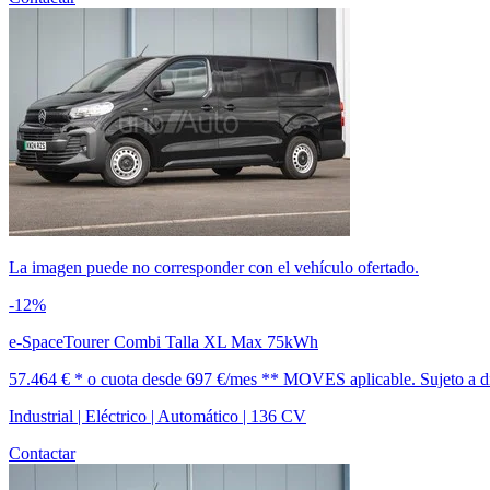
La imagen puede no corresponder con el vehículo ofertado.
-12%
e-SpaceTourer Combi Talla XL Max 75kWh
57.464 € *
o cuota desde
697 €/mes *
* MOVES aplicable. Sujeto a dis
Industrial | Eléctrico | Automático | 136 CV
Contactar