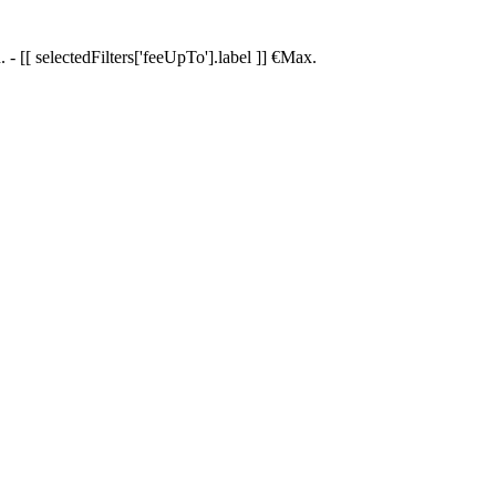
.
-
[[ selectedFilters['feeUpTo'].label ]]
€
Max.