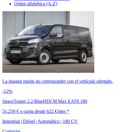
Orden alfabético (A-Z)
La imagen puede no corresponder con el vehículo ofertado.
-12%
SpaceTourer 2.2 BlueHDI M Max EAT8 180
51.259 €
o cuota desde
622 €/mes *
Industrial | Diésel | Automático | 180 CV
Contactar