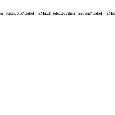
ters['priceUpTo'].label ]]
€
Max.
[[ selectedFilters['feeFrom'].label ]]
€
Min