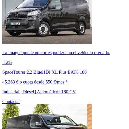
La imagen puede no corresponder con el vehículo ofertado.
-12%
SpaceTourer 2.2 BlueHDI XL Plus EAT8 180
45.363 €
o cuota desde
550 €/mes *
Industrial | Diésel | Automático | 180 CV
Contactar