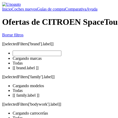
Inicio
Coches nuevos
Guías de compra
Comparativa
Ayuda
Ofertas de CITROEN SpaceTou
Borrar filtros
[[selectedFilters['brand'].label]]
Cargando marcas
Todas
[[ brand.label ]]
[[selectedFilters['family'].label]]
Cargando modelos
Todas
[[ family.label ]]
[[selectedFilters['bodywork'].label]]
Cargando carrocerías
Todas