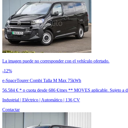
La imagen puede no corresponder con el vehículo ofertado.
-12%
e-SpaceTourer Combi Talla M Max 75kWh
56.584 € *
o cuota desde
686 €/mes *
* MOVES aplicable. Sujeto a dis
Industrial | Eléctrico | Automático | 136 CV
Contactar