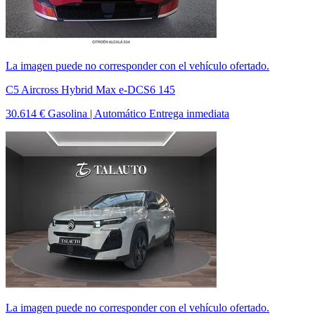
La imagen puede no corresponder con el vehículo ofertado.
C5 Aircross Hybrid Max e-DCS6 145
30.614 €
Gasolina | Automático
Entrega inmediata
La imagen puede no corresponder con el vehículo ofertado.