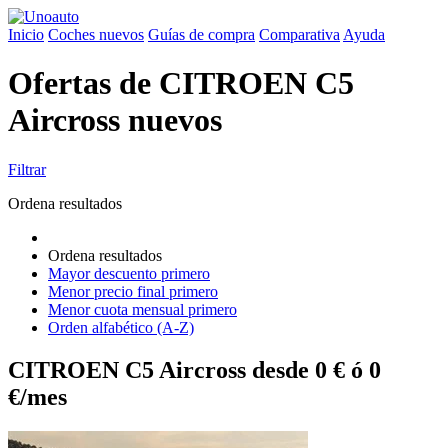
Inicio
Coches nuevos
Guías de compra
Comparativa
Ayuda
Ofertas de CITROEN C5
Aircross nuevos
Filtrar
Ordena resultados
Ordena resultados
Mayor descuento primero
Menor precio final primero
Menor cuota mensual primero
Orden alfabético (A-Z)
CITROEN C5 Aircross desde 0 € ó 0
€/mes