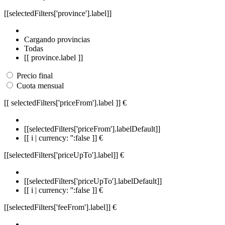
[[selectedFilters['province'].label]]
Cargando provincias
Todas
[[ province.label ]]
Precio final
Cuota mensual
[[ selectedFilters['priceFrom'].label ]]
€
[[selectedFilters['priceFrom'].labelDefault]]
[[ i | currency: '':false ]] €
[[selectedFilters['priceUpTo'].label]]
€
[[selectedFilters['priceUpTo'].labelDefault]]
[[ i | currency: '':false ]] €
[[selectedFilters['feeFrom'].label]]
€