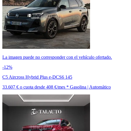
La imagen puede no corresponder con el vehículo ofertado.
-12%
C5 Aircross Hybrid Plus e-DCS6 145
33.607 €
o cuota desde
408 €/mes *
Gasolina | Automático