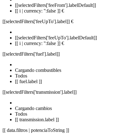
[[selectedFilters['feeFrom'].labelDefault]]
[[ i | currency: '':false ]] €
[[selectedFilters['feeUpTo'].label]]
€
[[selectedFilters['feeUpTo'].labelDefault]]
[[ i | currency: '':false ]] €
[[selectedFilters['fuel'].label]]
Cargando combustibles
Todos
[[ fuel.label ]]
[[selectedFilters['transmission'].label]]
Cargando cambios
Todos
[[ transmission.label ]]
[[ data.filtros | potenciaToString ]]