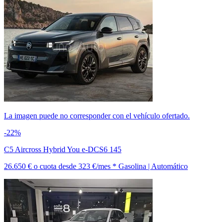
La imagen puede no corresponder con el vehículo ofertado.
-22%
C5 Aircross Hybrid You e-DCS6 145
26.650 €
o cuota desde
323 €/mes *
Gasolina | Automático