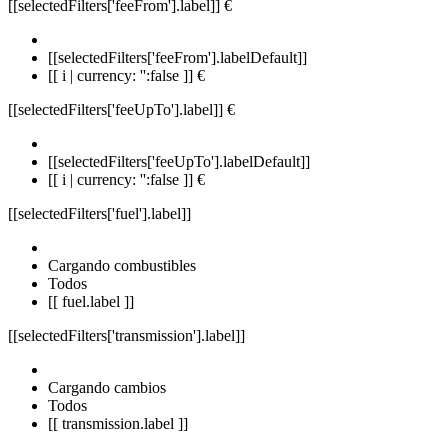
[[selectedFilters['feeFrom'].label]]
€
[[selectedFilters['feeFrom'].labelDefault]]
[[ i | currency: '':false ]] €
[[selectedFilters['feeUpTo'].label]]
€
[[selectedFilters['feeUpTo'].labelDefault]]
[[ i | currency: '':false ]] €
[[selectedFilters['fuel'].label]]
Cargando combustibles
Todos
[[ fuel.label ]]
[[selectedFilters['transmission'].label]]
Cargando cambios
Todos
[[ transmission.label ]]