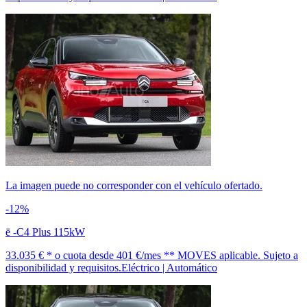
La imagen puede no corresponder con el vehículo ofertado.
-12%
ë -C4 Plus 115kW
33.035 € *
o cuota desde
401 €/mes *
* MOVES aplicable. Sujeto a
disponibilidad y requisitos.
Eléctrico | Automático