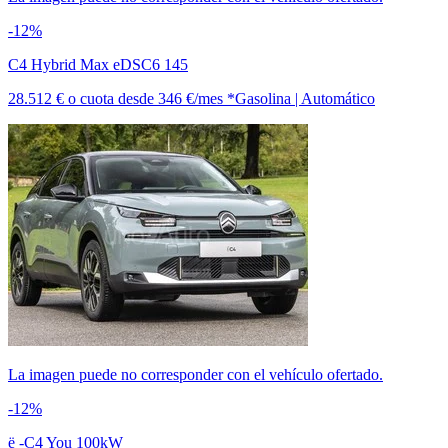
-12%
C4 Hybrid Max eDSC6 145
28.512 €
o cuota desde
346 €/mes *
Gasolina | Automático
La imagen puede no corresponder con el vehículo ofertado.
-12%
ë -C4 You 100kW