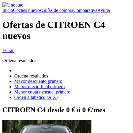
Inicio
Coches nuevos
Guías de compra
Comparativa
Ayuda
Ofertas de CITROEN C4
nuevos
Filtrar
Ordena resultados
Ordena resultados
Mayor descuento primero
Menor precio final primero
Menor cuota mensual primero
Orden alfabético (A-Z)
CITROEN C4 desde 0 € ó 0 €/mes