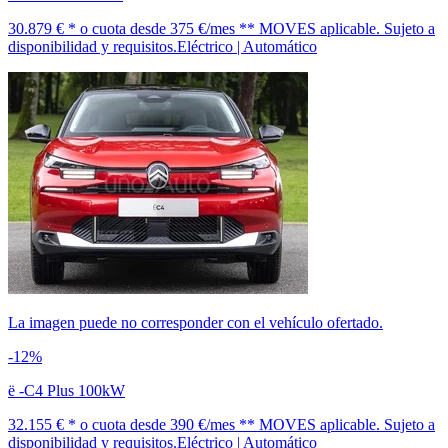
30.879 € *
o cuota desde
375 €/mes *
* MOVES aplicable. Sujeto a
disponibilidad y requisitos.
Eléctrico | Automático
La imagen puede no corresponder con el vehículo ofertado.
-12%
ë -C4 Plus 100kW
32.155 € *
o cuota desde
390 €/mes *
* MOVES aplicable. Sujeto a
disponibilidad y requisitos.
Eléctrico | Automático