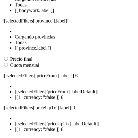
Todas
[[ bodywork.label ]]
[[selectedFilters['province'].label]]
Cargando provincias
Todas
[[ province.label ]]
Precio final
Cuota mensual
[[ selectedFilters['priceFrom'].label ]]
€
[[selectedFilters['priceFrom'].labelDefault]]
[[ i | currency: '':false ]] €
[[selectedFilters['priceUpTo'].label]]
€
[[selectedFilters['priceUpTo'].labelDefault]]
[[ i | currency: '':false ]] €