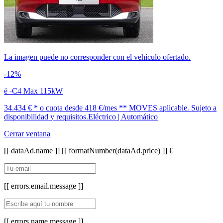
La imagen puede no corresponder con el vehículo ofertado.
-12%
ë -C4 Max 115kW
34.434 € *
o cuota desde
418 €/mes *
* MOVES aplicable. Sujeto a
disponibilidad y requisitos.
Eléctrico | Automático
Cerrar ventana
[[ dataAd.name ]]
[[ formatNumber(dataAd.price) ]] €
[[ errors.email.message ]]
[[ errors.name.message ]]