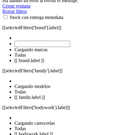
Ha habido un error al enviar el mensaje.
Cerrar ventana
Borrar filtros
Stock con entrega inmediata
[[selectedFilters['brand'].label]]
Cargando marcas
Todas
[[ brand.label ]]
[[selectedFilters['family'].label]]
Cargando modelos
Todas
[[ family.label ]]
[[selectedFilters['bodywork'].label]]
Cargando carrocerías
Todas
[[ bodywork.label ]]