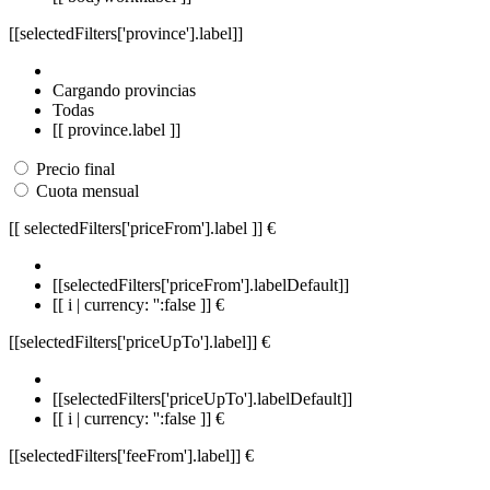
[[selectedFilters['province'].label]]
Cargando provincias
Todas
[[ province.label ]]
Precio final
Cuota mensual
[[ selectedFilters['priceFrom'].label ]]
€
[[selectedFilters['priceFrom'].labelDefault]]
[[ i | currency: '':false ]] €
[[selectedFilters['priceUpTo'].label]]
€
[[selectedFilters['priceUpTo'].labelDefault]]
[[ i | currency: '':false ]] €
[[selectedFilters['feeFrom'].label]]
€