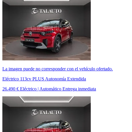
La imagen puede no corresponder con el vehículo ofertado.
Eléctrico 113cv PLUS Autonomía Extendida
26.490 €
Eléctrico | Automático
Entrega inmediata