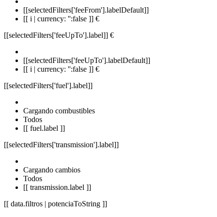
[[selectedFilters['feeFrom'].labelDefault]]
[[ i | currency: '':false ]] €
[[selectedFilters['feeUpTo'].label]]
€
[[selectedFilters['feeUpTo'].labelDefault]]
[[ i | currency: '':false ]] €
[[selectedFilters['fuel'].label]]
Cargando combustibles
Todos
[[ fuel.label ]]
[[selectedFilters['transmission'].label]]
Cargando cambios
Todos
[[ transmission.label ]]
[[ data.filtros | potenciaToString ]]