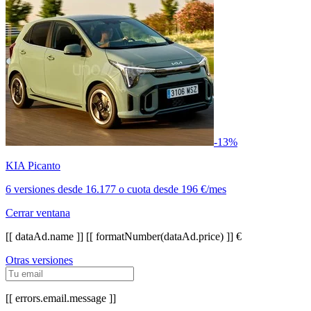
-13%
KIA Picanto
6 versiones
desde
16.177
o cuota desde
196 €/mes
Cerrar ventana
[[ dataAd.name ]]
[[ formatNumber(dataAd.price) ]] €
Otras versiones
[[ errors.email.message ]]