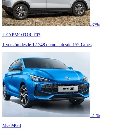
-37%
LEAPMOTOR T03
1 versión
desde
12.748
o cuota desde
155 €/mes
-21%
MG MG3