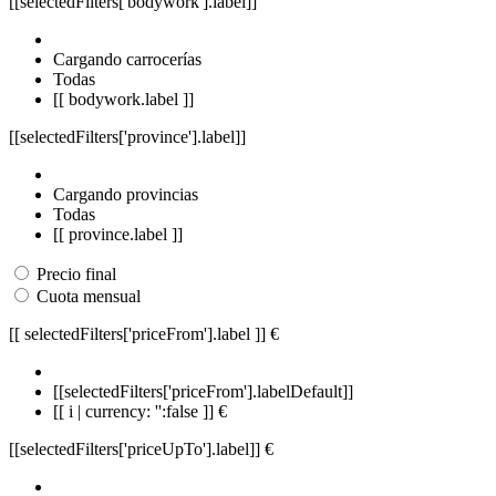
[[selectedFilters['bodywork'].label]]
Cargando carrocerías
Todas
[[ bodywork.label ]]
[[selectedFilters['province'].label]]
Cargando provincias
Todas
[[ province.label ]]
Precio final
Cuota mensual
[[ selectedFilters['priceFrom'].label ]]
€
[[selectedFilters['priceFrom'].labelDefault]]
[[ i | currency: '':false ]] €
[[selectedFilters['priceUpTo'].label]]
€