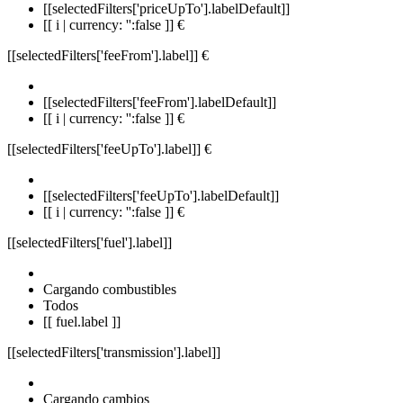
[[selectedFilters['priceUpTo'].labelDefault]]
[[ i | currency: '':false ]] €
[[selectedFilters['feeFrom'].label]]
€
[[selectedFilters['feeFrom'].labelDefault]]
[[ i | currency: '':false ]] €
[[selectedFilters['feeUpTo'].label]]
€
[[selectedFilters['feeUpTo'].labelDefault]]
[[ i | currency: '':false ]] €
[[selectedFilters['fuel'].label]]
Cargando combustibles
Todos
[[ fuel.label ]]
[[selectedFilters['transmission'].label]]
Cargando cambios