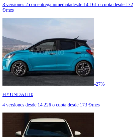
8 versiones
2 con entrega inmediata
desde
14.161
o cuota desde
172
€/mes
-27%
HYUNDAI i10
4 versiones
desde
14.226
o cuota desde
173 €/mes