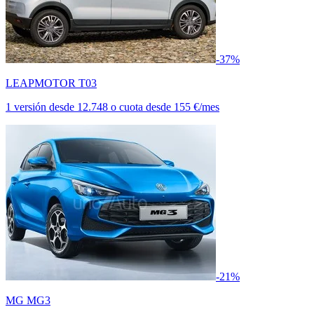
-37%
LEAPMOTOR T03
1 versión
desde
12.748
o cuota desde
155 €/mes
-21%
MG MG3