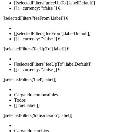
[[selectedFilters['priceUpTo'].labelDefault]]
[[ i | currency: '':false ]] €
[[selectedFilters['feeFrom'].label]]
€
[[selectedFilters['feeFrom'].labelDefault]]
[[ i | currency: '':false ]] €
[[selectedFilters['feeUpTo'].label]]
€
[[selectedFilters['feeUpTo'].labelDefault]]
[[ i | currency: '':false ]] €
[[selectedFilters['fuel'].label]]
Cargando combustibles
Todos
[[ fuel.label ]]
[[selectedFilters['transmission'].label]]
Cargando cambios