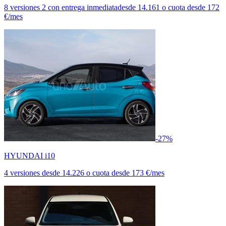
8 versiones
2 con entrega inmediata
desde
14.161
o cuota desde
172
€/mes
-27%
HYUNDAI i10
4 versiones
desde
14.226
o cuota desde
173 €/mes