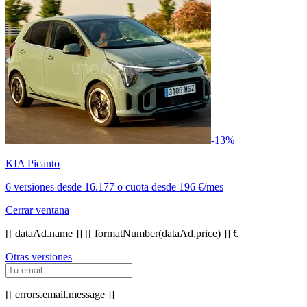
-13%
KIA Picanto
6 versiones
desde
16.177
o cuota desde
196 €/mes
Cerrar ventana
[[ dataAd.name ]]
[[ formatNumber(dataAd.price) ]] €
Otras versiones
[[ errors.email.message ]]