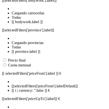
[[selectedFilters['bodywork'].label]]
Cargando carrocerías
Todas
[[ bodywork.label ]]
[[selectedFilters['province'].label]]
Cargando provincias
Todas
[[ province.label ]]
Precio final
Cuota mensual
[[ selectedFilters['priceFrom'].label ]]
€
[[selectedFilters['priceFrom'].labelDefault]]
[[ i | currency: '':false ]] €
[[selectedFilters['priceUpTo'].label]]
€