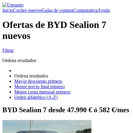
Inicio
Coches nuevos
Guías de compra
Comparativa
Ayuda
Ofertas de BYD Sealion 7
nuevos
Filtrar
Ordena resultados
Ordena resultados
Mayor descuento primero
Menor precio final primero
Menor cuota mensual primero
Orden alfabético (A-Z)
BYD Sealion 7 desde 47.990 € ó 582 €/mes