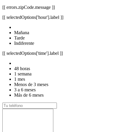
[[ errors.zipCode.message ]]
[[ selectedOptions['hour'].label ]]
Mañana
Tarde
Indiferente
[[ selectedOptions['time'].label ]]
48 horas
1 semana
1 mes
Menos de 3 meses
3 a 6 meses
Más de 6 meses