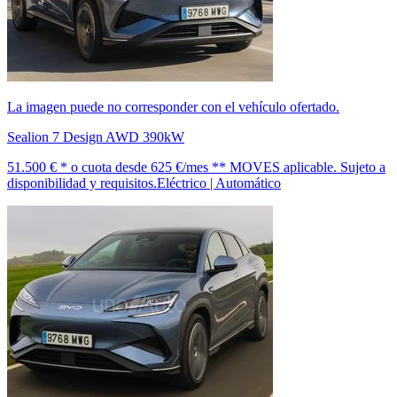
La imagen puede no corresponder con el vehículo ofertado.
Sealion 7 Design AWD 390kW
51.500 € *
o cuota desde
625 €/mes *
* MOVES aplicable. Sujeto a
disponibilidad y requisitos.
Eléctrico | Automático