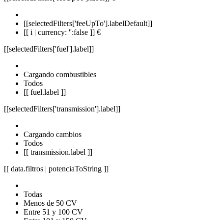
[[selectedFilters['feeUpTo'].labelDefault]]
[[ i | currency: '':false ]] €
[[selectedFilters['fuel'].label]]
Cargando combustibles
Todos
[[ fuel.label ]]
[[selectedFilters['transmission'].label]]
Cargando cambios
Todos
[[ transmission.label ]]
[[ data.filtros | potenciaToString ]]
Todas
Menos de 50 CV
Entre 51 y 100 CV