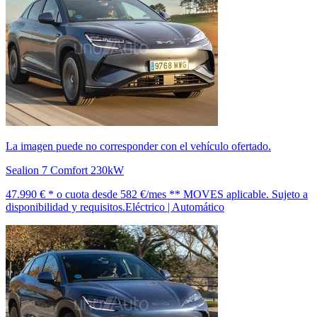
La imagen puede no corresponder con el vehículo ofertado.
Sealion 7 Comfort 230kW
47.990 € *
o cuota desde
582 €/mes *
* MOVES aplicable. Sujeto a
disponibilidad y requisitos.
Eléctrico | Automático