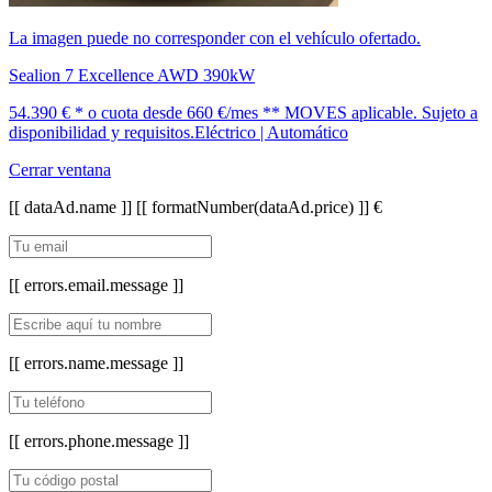
La imagen puede no corresponder con el vehículo ofertado.
Sealion 7 Excellence AWD 390kW
54.390 € *
o cuota desde
660 €/mes *
* MOVES aplicable. Sujeto a
disponibilidad y requisitos.
Eléctrico | Automático
Cerrar ventana
[[ dataAd.name ]]
[[ formatNumber(dataAd.price) ]] €
[[ errors.email.message ]]
[[ errors.name.message ]]
[[ errors.phone.message ]]