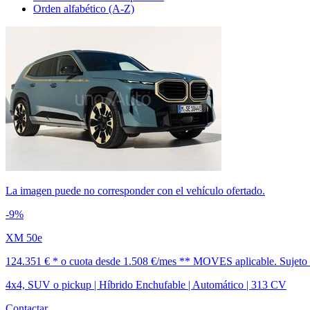
Orden alfabético (A-Z)
La imagen puede no corresponder con el vehículo ofertado.
-9%
XM 50e
124.351 € *
o cuota desde
1.508 €/mes *
* MOVES aplicable. Sujeto a 
4x4, SUV o pickup | Híbrido Enchufable | Automático | 313 CV
Contactar