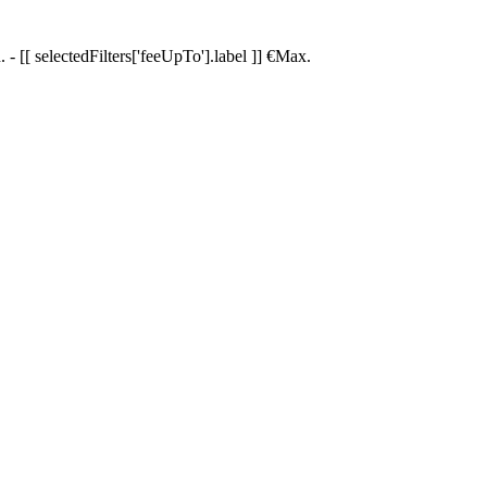
.
-
[[ selectedFilters['feeUpTo'].label ]]
€
Max.