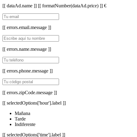
[[ dataAd.name ]]
[[ formatNumber(dataAd.price) ]] €
[[ errors.email.message ]]
[[ errors.name.message ]]
[[ errors.phone.message ]]
[[ errors.zipCode.message ]]
[[ selectedOptions['hour'].label ]]
Mañana
Tarde
Indiferente
[[ selectedOptions['time'].label ]]