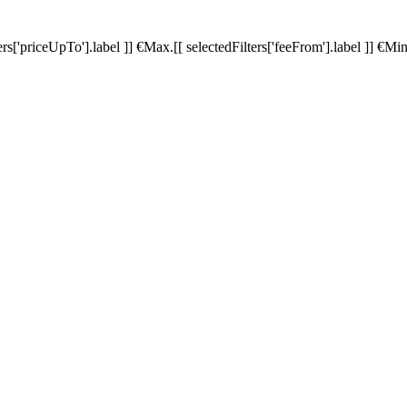
ters['priceUpTo'].label ]]
€
Max.
[[ selectedFilters['feeFrom'].label ]]
€
Min