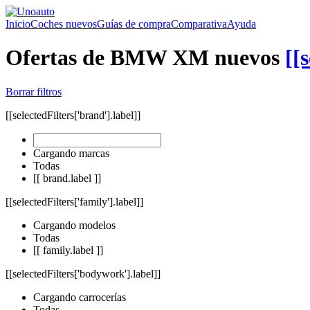
Inicio
Coches nuevos
Guías de compra
Comparativa
Ayuda
Ofertas de BMW XM nuevos
[[
Borrar filtros
[[selectedFilters['brand'].label]]
Cargando marcas
Todas
[[ brand.label ]]
[[selectedFilters['family'].label]]
Cargando modelos
Todas
[[ family.label ]]
[[selectedFilters['bodywork'].label]]
Cargando carrocerías
Todas