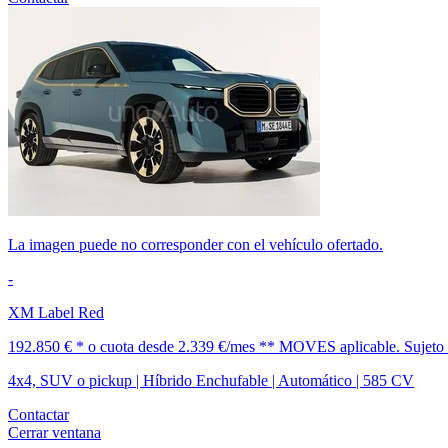
La imagen puede no corresponder con el vehículo ofertado.
-
XM Label Red
192.850 € *
o cuota desde
2.339 €/mes *
* MOVES aplicable. Sujeto a 
4x4, SUV o pickup | Híbrido Enchufable | Automático | 585 CV
Contactar
Cerrar ventana