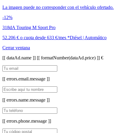
La imagen puede no corresponder con el vehículo ofertado.
-12%
318dA Touring M Sport Pro
52.206 €
o cuota desde
633 €/mes *
Diésel | Automático
Cerrar ventana
[[ dataAd.name ]]
[[ formatNumber(dataAd.price) ]] €
[[ errors.email.message ]]
[[ errors.name.message ]]
[[ errors.phone.message ]]