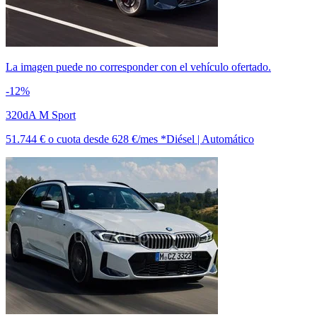
La imagen puede no corresponder con el vehículo ofertado.
-12%
320dA M Sport
51.744 €
o cuota desde
628 €/mes *
Diésel | Automático