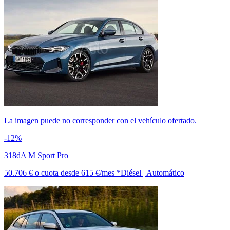
La imagen puede no corresponder con el vehículo ofertado.
-12%
318dA M Sport Pro
50.706 €
o cuota desde
615 €/mes *
Diésel | Automático