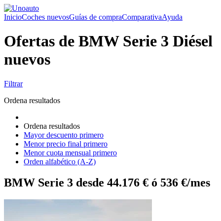
Inicio
Coches nuevos
Guías de compra
Comparativa
Ayuda
Ofertas de BMW Serie 3 Diésel
nuevos
Filtrar
Ordena resultados
Ordena resultados
Mayor descuento primero
Menor precio final primero
Menor cuota mensual primero
Orden alfabético (A-Z)
BMW Serie 3 desde 44.176 € ó 536 €/mes