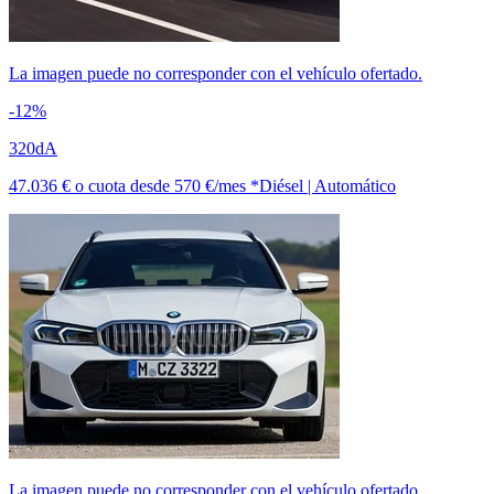
La imagen puede no corresponder con el vehículo ofertado.
-12%
320dA
47.036 €
o cuota desde
570 €/mes *
Diésel | Automático
La imagen puede no corresponder con el vehículo ofertado.