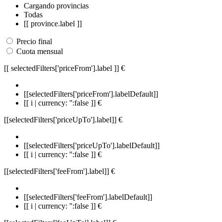
Cargando provincias
Todas
[[ province.label ]]
Precio final
Cuota mensual
[[ selectedFilters['priceFrom'].label ]]
€
[[selectedFilters['priceFrom'].labelDefault]]
[[ i | currency: '':false ]] €
[[selectedFilters['priceUpTo'].label]]
€
[[selectedFilters['priceUpTo'].labelDefault]]
[[ i | currency: '':false ]] €
[[selectedFilters['feeFrom'].label]]
€
[[selectedFilters['feeFrom'].labelDefault]]
[[ i | currency: '':false ]] €