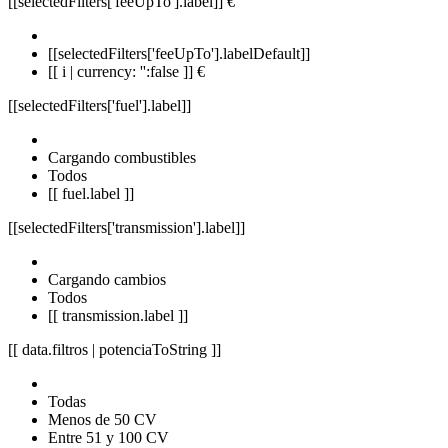
[[selectedFilters['feeUpTo'].label]]
€
[[selectedFilters['feeUpTo'].labelDefault]]
[[ i | currency: '':false ]] €
[[selectedFilters['fuel'].label]]
Cargando combustibles
Todos
[[ fuel.label ]]
[[selectedFilters['transmission'].label]]
Cargando cambios
Todos
[[ transmission.label ]]
[[ data.filtros | potenciaToString ]]
Todas
Menos de 50 CV
Entre 51 y 100 CV