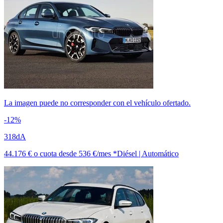
La imagen puede no corresponder con el vehículo ofertado.
-12%
318dA
44.176 €
o cuota desde
536 €/mes *
Diésel | Automático