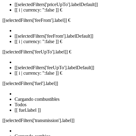
[[selectedFilters['priceUpTo'].labelDefault]]
[[ i | currency: '':false ]] €
[[selectedFilters['feeFrom'].label]]
€
[[selectedFilters['feeFrom'].labelDefault]]
[[ i | currency: '':false ]] €
[[selectedFilters['feeUpTo'].label]]
€
[[selectedFilters['feeUpTo'].labelDefault]]
[[ i | currency: '':false ]] €
[[selectedFilters['fuel'].label]]
Cargando combustibles
Todos
[[ fuel.label ]]
[[selectedFilters['transmission'].label]]