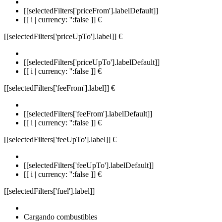
[[selectedFilters['priceFrom'].labelDefault]]
[[ i | currency: '':false ]] €
[[selectedFilters['priceUpTo'].label]]
€
[[selectedFilters['priceUpTo'].labelDefault]]
[[ i | currency: '':false ]] €
[[selectedFilters['feeFrom'].label]]
€
[[selectedFilters['feeFrom'].labelDefault]]
[[ i | currency: '':false ]] €
[[selectedFilters['feeUpTo'].label]]
€
[[selectedFilters['feeUpTo'].labelDefault]]
[[ i | currency: '':false ]] €
[[selectedFilters['fuel'].label]]
Cargando combustibles