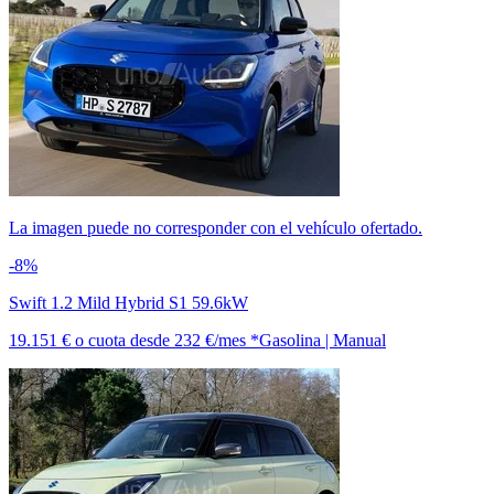
La imagen puede no corresponder con el vehículo ofertado.
-8%
Swift 1.2 Mild Hybrid S1 59.6kW
19.151 €
o cuota desde
232 €/mes *
Gasolina | Manual