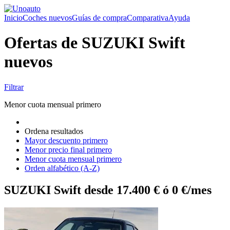
Inicio
Coches nuevos
Guías de compra
Comparativa
Ayuda
Ofertas de SUZUKI Swift
nuevos
Filtrar
Menor cuota mensual primero
Ordena resultados
Mayor descuento primero
Menor precio final primero
Menor cuota mensual primero
Orden alfabético (A-Z)
SUZUKI Swift desde 17.400 € ó 0 €/mes