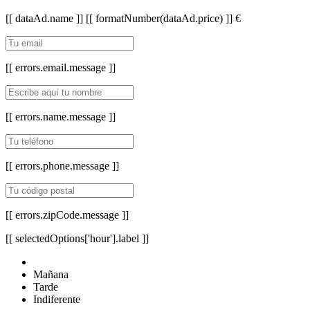
[[ dataAd.name ]]
[[ formatNumber(dataAd.price) ]] €
[[ errors.email.message ]]
[[ errors.name.message ]]
[[ errors.phone.message ]]
[[ errors.zipCode.message ]]
[[ selectedOptions['hour'].label ]]
Mañana
Tarde
Indiferente