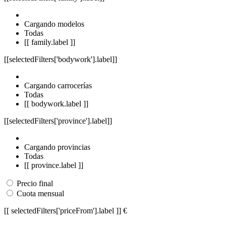
Cargando modelos
Todas
[[ family.label ]]
[[selectedFilters['bodywork'].label]]
Cargando carrocerías
Todas
[[ bodywork.label ]]
[[selectedFilters['province'].label]]
Cargando provincias
Todas
[[ province.label ]]
Precio final
Cuota mensual
[[ selectedFilters['priceFrom'].label ]]
€