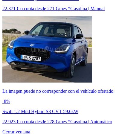
22.371 €
o cuota desde
271 €/mes *
Gasolina | Manual
La imagen puede no corresponder con el vehículo ofertado.
-8%
Swift 1.2 Mild Hybrid S3 CVT 59.6kW
22.923 €
o cuota desde
278 €/mes *
Gasolina | Automático
Cerrar ventana