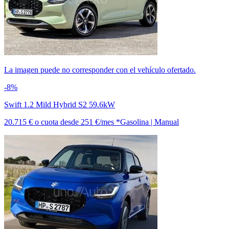
La imagen puede no corresponder con el vehículo ofertado.
-8%
Swift 1.2 Mild Hybrid S2 59.6kW
20.715 €
o cuota desde
251 €/mes *
Gasolina | Manual