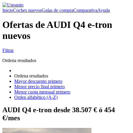
Inicio
Coches nuevos
Guías de compra
Comparativa
Ayuda
Ofertas de AUDI Q4 e-tron
nuevos
Filtrar
Ordena resultados
Ordena resultados
Mayor descuento primero
Menor precio final primero
Menor cuota mensual primero
Orden alfabético (A-Z)
AUDI Q4 e-tron desde 38.507 € ó 454
€/mes