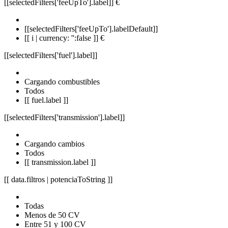
[[selectedFilters['feeUpTo'].label]]
€
[[selectedFilters['feeUpTo'].labelDefault]]
[[ i | currency: '':false ]] €
[[selectedFilters['fuel'].label]]
Cargando combustibles
Todos
[[ fuel.label ]]
[[selectedFilters['transmission'].label]]
Cargando cambios
Todos
[[ transmission.label ]]
[[ data.filtros | potenciaToString ]]
Todas
Menos de 50 CV
Entre 51 y 100 CV