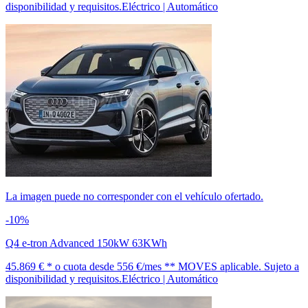
disponibilidad y requisitos.
Eléctrico | Automático
La imagen puede no corresponder con el vehículo ofertado.
-10%
Q4 e-tron Advanced 150kW 63KWh
45.869 € *
o cuota desde
556 €/mes *
* MOVES aplicable. Sujeto a
disponibilidad y requisitos.
Eléctrico | Automático