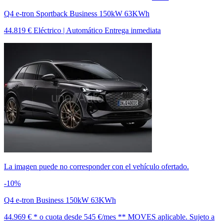
Q4 e-tron Sportback Business 150kW 63KWh
44.819 €
Eléctrico | Automático
Entrega inmediata
La imagen puede no corresponder con el vehículo ofertado.
-10%
Q4 e-tron Business 150kW 63KWh
44.969 € *
o cuota desde
545 €/mes *
* MOVES aplicable. Sujeto a