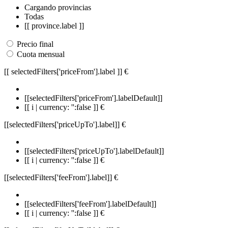
Cargando provincias
Todas
[[ province.label ]]
Precio final
Cuota mensual
[[ selectedFilters['priceFrom'].label ]]
€
[[selectedFilters['priceFrom'].labelDefault]]
[[ i | currency: '':false ]] €
[[selectedFilters['priceUpTo'].label]]
€
[[selectedFilters['priceUpTo'].labelDefault]]
[[ i | currency: '':false ]] €
[[selectedFilters['feeFrom'].label]]
€
[[selectedFilters['feeFrom'].labelDefault]]
[[ i | currency: '':false ]] €