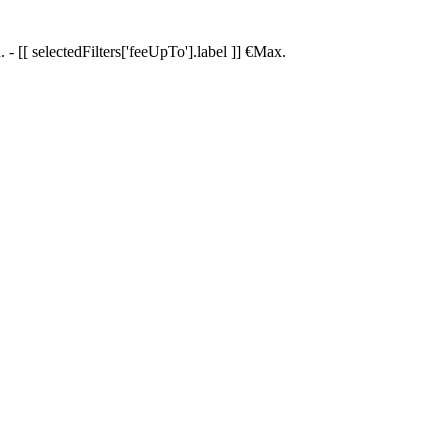
.
-
[[ selectedFilters['feeUpTo'].label ]]
€
Max.