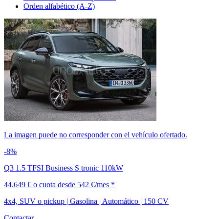
Orden alfabético (A-Z)
La imagen puede no corresponder con el vehículo ofertado.
-8%
Q3 1.5 TFSI Business S tronic 110kW
44.649 €
o cuota desde
542 €/mes *
4x4, SUV o pickup | Gasolina | Automático | 150 CV
Contactar