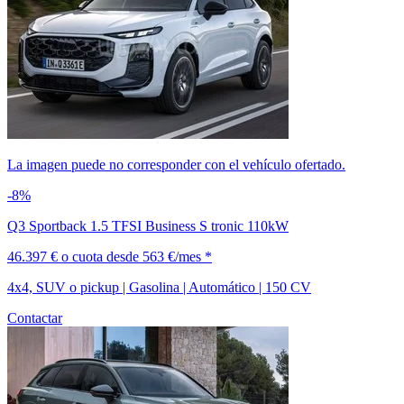
La imagen puede no corresponder con el vehículo ofertado.
-8%
Q3 Sportback 1.5 TFSI Business S tronic 110kW
46.397 €
o cuota desde
563 €/mes *
4x4, SUV o pickup | Gasolina | Automático | 150 CV
Contactar