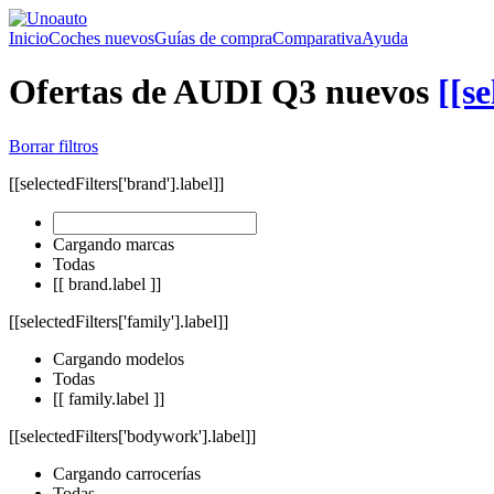
Inicio
Coches nuevos
Guías de compra
Comparativa
Ayuda
Ofertas de AUDI Q3 nuevos
[[se
Borrar filtros
[[selectedFilters['brand'].label]]
Cargando marcas
Todas
[[ brand.label ]]
[[selectedFilters['family'].label]]
Cargando modelos
Todas
[[ family.label ]]
[[selectedFilters['bodywork'].label]]
Cargando carrocerías
Todas