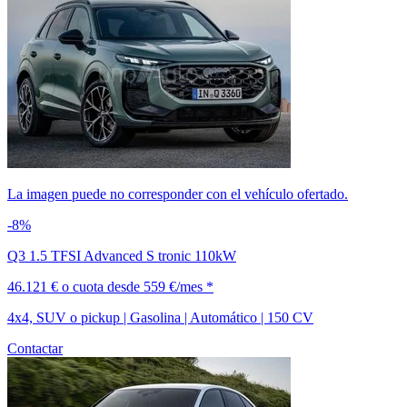
La imagen puede no corresponder con el vehículo ofertado.
-8%
Q3 1.5 TFSI Advanced S tronic 110kW
46.121 €
o cuota desde
559 €/mes *
4x4, SUV o pickup | Gasolina | Automático | 150 CV
Contactar