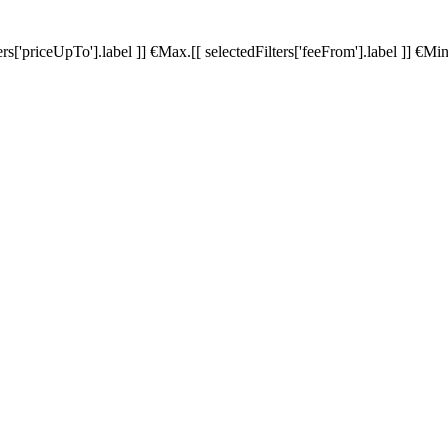
ters['priceUpTo'].label ]]
€
Max.
[[ selectedFilters['feeFrom'].label ]]
€
Min