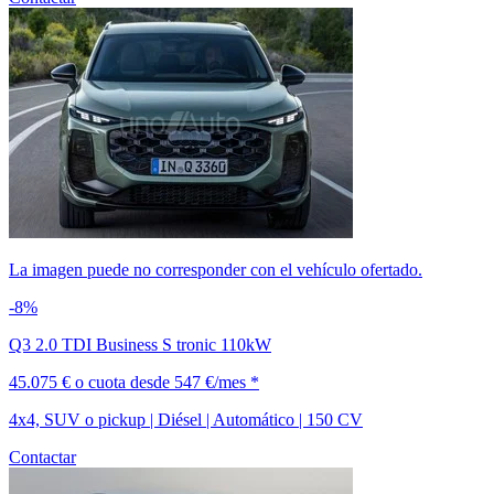
La imagen puede no corresponder con el vehículo ofertado.
-8%
Q3 2.0 TDI Business S tronic 110kW
45.075 €
o cuota desde
547 €/mes *
4x4, SUV o pickup | Diésel | Automático | 150 CV
Contactar