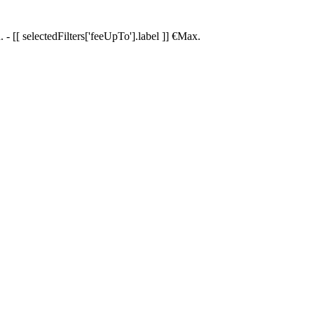
.
-
[[ selectedFilters['feeUpTo'].label ]]
€
Max.