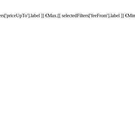
ters['priceUpTo'].label ]]
€
Max.
[[ selectedFilters['feeFrom'].label ]]
€
Min