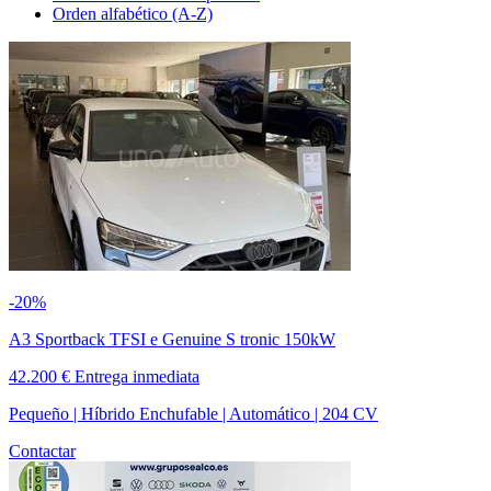
Orden alfabético (A-Z)
-20%
A3 Sportback TFSI e Genuine S tronic 150kW
42.200 €
Entrega inmediata
Pequeño | Híbrido Enchufable | Automático | 204 CV
Contactar