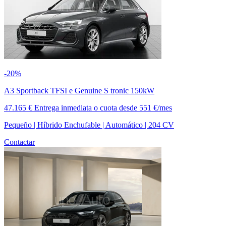
-20%
A3 Sportback TFSI e Genuine S tronic 150kW
47.165 €
Entrega inmediata
o cuota desde
551 €/mes
Pequeño | Híbrido Enchufable | Automático | 204 CV
Contactar