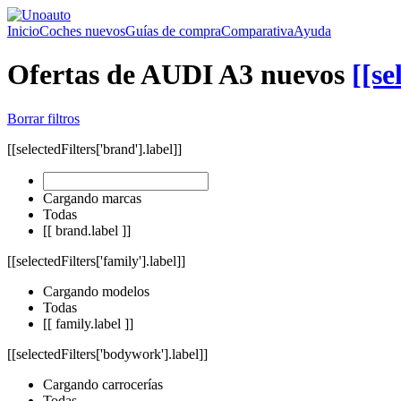
Inicio
Coches nuevos
Guías de compra
Comparativa
Ayuda
Ofertas de AUDI A3 nuevos
[[se
Borrar filtros
[[selectedFilters['brand'].label]]
Cargando marcas
Todas
[[ brand.label ]]
[[selectedFilters['family'].label]]
Cargando modelos
Todas
[[ family.label ]]
[[selectedFilters['bodywork'].label]]
Cargando carrocerías
Todas