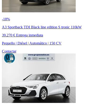
-18%
A3 Sportback TDI Black line edition S tronic 110kW
39.270 €
Entrega inmediata
Pequeño | Diésel | Automático | 150 CV
Contactar