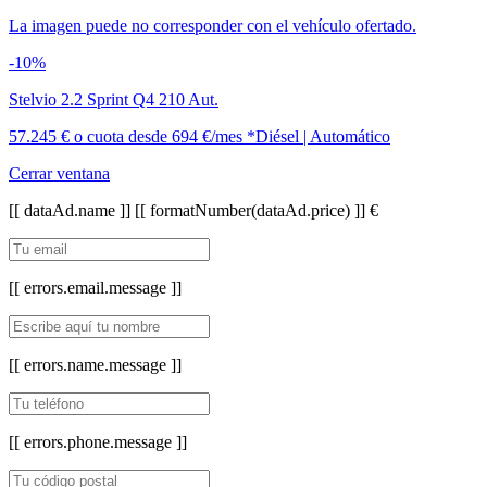
La imagen puede no corresponder con el vehículo ofertado.
-10%
Stelvio 2.2 Sprint Q4 210 Aut.
57.245 €
o cuota desde
694 €/mes *
Diésel | Automático
Cerrar ventana
[[ dataAd.name ]]
[[ formatNumber(dataAd.price) ]] €
[[ errors.email.message ]]
[[ errors.name.message ]]
[[ errors.phone.message ]]