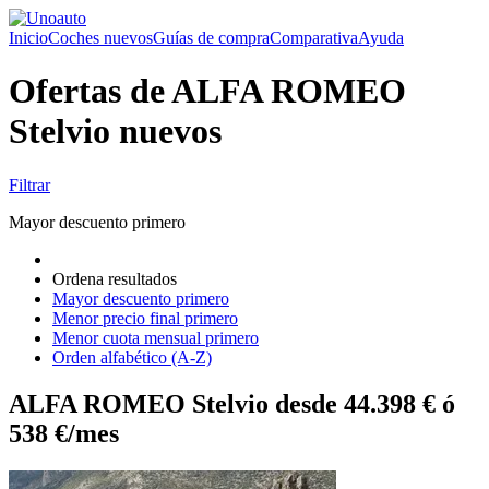
Inicio
Coches nuevos
Guías de compra
Comparativa
Ayuda
Ofertas de ALFA ROMEO
Stelvio nuevos
Filtrar
Mayor descuento primero
Ordena resultados
Mayor descuento primero
Menor precio final primero
Menor cuota mensual primero
Orden alfabético (A-Z)
ALFA ROMEO Stelvio desde 44.398 € ó
538 €/mes