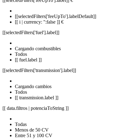
[[selectedFilters['feeUpTo'].label]]
€
[[selectedFilters['feeUpTo'].labelDefault]]
[[ i | currency: '':false ]] €
[[selectedFilters['fuel'].label]]
Cargando combustibles
Todos
[[ fuel.label ]]
[[selectedFilters['transmission'].label]]
Cargando cambios
Todos
[[ transmission.label ]]
[[ data.filtros | potenciaToString ]]
Todas
Menos de 50 CV
Entre 51 y 100 CV