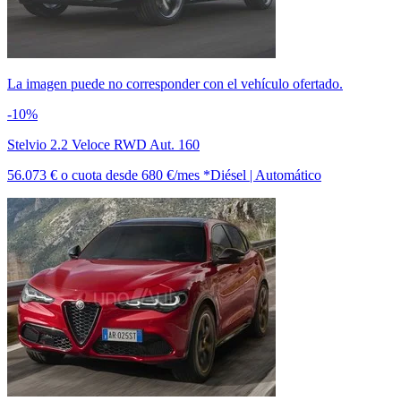
La imagen puede no corresponder con el vehículo ofertado.
-10%
Stelvio 2.2 Veloce RWD Aut. 160
56.073 €
o cuota desde
680 €/mes *
Diésel | Automático