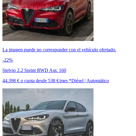
La imagen puede no corresponder con el vehículo ofertado.
-22%
Stelvio 2.2 Sprint RWD Aut. 160
44.398 €
o cuota desde
538 €/mes *
Diésel | Automático