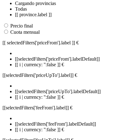
Cargando provincias
Todas
[[ province.label ]]
Precio final
Cuota mensual
[[ selectedFilters['priceFrom'].label ]]
€
[[selectedFilters['priceFrom'].labelDefault]]
[[ i | currency: '':false ]] €
[[selectedFilters['priceUpTo'].label]]
€
[[selectedFilters['priceUpTo'].labelDefault]]
[[ i | currency: '':false ]] €
[[selectedFilters['feeFrom'].label]]
€
[[selectedFilters['feeFrom'].labelDefault]]
[[ i | currency: '':false ]] €