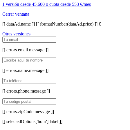
1 versión
desde
45.600
o cuota desde
553 €/mes
Cerrar ventana
[[ dataAd.name ]]
[[ formatNumber(dataAd.price) ]] €
Otras versiones
[[ errors.email.message ]]
[[ errors.name.message ]]
[[ errors.phone.message ]]
[[ errors.zipCode.message ]]
[[ selectedOptions['hour'].label ]]