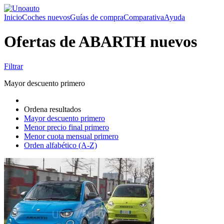
Inicio
Coches nuevos
Guías de compra
Comparativa
Ayuda
Ofertas de ABARTH nuevos
Filtrar
Mayor descuento primero
Ordena resultados
Mayor descuento primero
Menor precio final primero
Menor cuota mensual primero
Orden alfabético (A-Z)