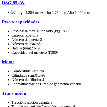
DSG 85kW
Largo 4.284 mm
Ancho 1.789 mm
Alto 1.456 mm
Peso y capacidades
Peso/Masa max. autorizado (kg)
1.880
Carrocería
Berlina
Número de puertas
5
Número de plazas
5
Batalla (mm)
2.619
Capacidad del maletero (l)
380/-
Motor
Combustible
Gasolina
Cilindrada (cm3)
1.498
Número de cilindros
4
Sobrealimentación
Turbo de geometría variable
Transmisión
Tracción
Tracción delantera
Tipo de transmisión
Automática secuencial