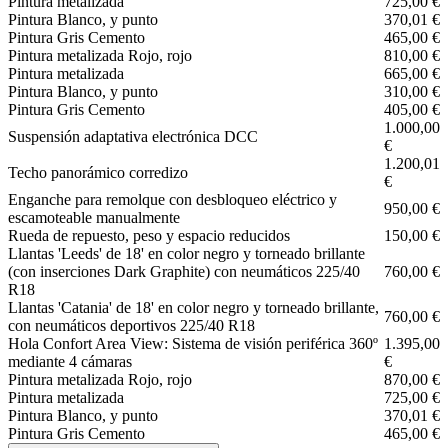
Pintura metalizada
725,00 €
Pintura Blanco, y punto
370,01 €
Pintura Gris Cemento
465,00 €
Pintura metalizada Rojo, rojo
810,00 €
Pintura metalizada
665,00 €
Pintura Blanco, y punto
310,00 €
Pintura Gris Cemento
405,00 €
1.000,00
Suspensión adaptativa electrónica DCC
€
1.200,01
Techo panorámico corredizo
€
Enganche para remolque con desbloqueo eléctrico y
950,00 €
escamoteable manualmente
Rueda de repuesto, peso y espacio reducidos
150,00 €
Llantas 'Leeds' de 18' en color negro y torneado brillante
(con inserciones Dark Graphite) con neumáticos 225/40
760,00 €
R18
Llantas 'Catania' de 18' en color negro y torneado brillante,
760,00 €
con neumáticos deportivos 225/40 R18
Hola Confort Area View: Sistema de visión periférica 360º
1.395,00
mediante 4 cámaras
€
Pintura metalizada Rojo, rojo
870,00 €
Pintura metalizada
725,00 €
Pintura Blanco, y punto
370,01 €
Pintura Gris Cemento
465,00 €