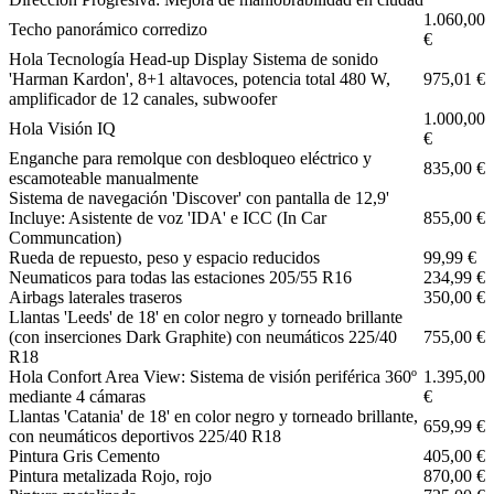
1.060,00
Techo panorámico corredizo
€
Hola Tecnología Head-up Display Sistema de sonido
'Harman Kardon', 8+1 altavoces, potencia total 480 W,
975,01 €
amplificador de 12 canales, subwoofer
1.000,00
Hola Visión IQ
€
Enganche para remolque con desbloqueo eléctrico y
835,00 €
escamoteable manualmente
Sistema de navegación 'Discover' con pantalla de 12,9'
Incluye: Asistente de voz 'IDA' e ICC (In Car
855,00 €
Communcation)
Rueda de repuesto, peso y espacio reducidos
99,99 €
Neumaticos para todas las estaciones 205/55 R16
234,99 €
Airbags laterales traseros
350,00 €
Llantas 'Leeds' de 18' en color negro y torneado brillante
(con inserciones Dark Graphite) con neumáticos 225/40
755,00 €
R18
Hola Confort Area View: Sistema de visión periférica 360º
1.395,00
mediante 4 cámaras
€
Llantas 'Catania' de 18' en color negro y torneado brillante,
659,99 €
con neumáticos deportivos 225/40 R18
Pintura Gris Cemento
405,00 €
Pintura metalizada Rojo, rojo
870,00 €