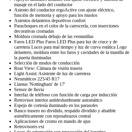
masaje en el lado del conductor
Asiento del conductor ergoActive con ajuste eléctrico,
función de memoria y apoyo para los muslos
Asientos delanteros deportivos confort
Parachoques en el color de la carrocería, con inserciones
decorativas cromadas
Moldura cromada debajo de las ventanillas
Faros LED Plus Faros LED Plus para luz de cruce y de
carretera Luces para mal tiempo y luz de curva estática Logo
delantero, moldura entre los faros y cavidades de la manilla de
la puerta iluminadas
Selección de modos de conducción
Rear View: Cámara de visión trasera
Light Assist: Asistente de luz de carretera
Neumáticos 225/45 R17
Llantas 'Nottingham' de 17'
Sensor de lluvia
Interfaz de teléfono con función de carga por inducción
Retrovisor interior antideslumbrante automático
Espejo de cortesía iluminado en los parasoles
Banco trasero no dividido, respaldo dividido y abatible
asimétricamente con reposabrazos central
Aplicaciones de cromo en mando de ajus
Retrovisores ext
Luces de orientación con proyección del logotipo