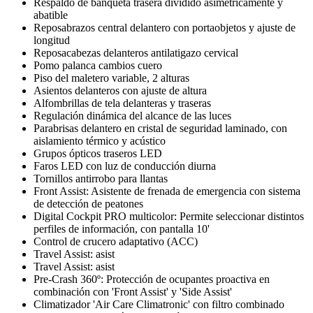
Respaldo de banqueta trasera dividido asimétricamente y
abatible
Reposabrazos central delantero con portaobjetos y ajuste de
longitud
Reposacabezas delanteros antilatigazo cervical
Pomo palanca cambios cuero
Piso del maletero variable, 2 alturas
Asientos delanteros con ajuste de altura
Alfombrillas de tela delanteras y traseras
Regulación dinámica del alcance de las luces
Parabrisas delantero en cristal de seguridad laminado, con
aislamiento térmico y acústico
Grupos ópticos traseros LED
Faros LED con luz de conducción diurna
Tornillos antirrobo para llantas
Front Assist: Asistente de frenada de emergencia con sistema
de detección de peatones
Digital Cockpit PRO multicolor: Permite seleccionar distintos
perfiles de información, con pantalla 10'
Control de crucero adaptativo (ACC)
Travel Assist: asist
Travel Assist: asist
Pre-Crash 360º: Protección de ocupantes proactiva en
combinación con 'Front Assist' y 'Side Assist'
Climatizador 'Air Care Climatronic' con filtro combinado